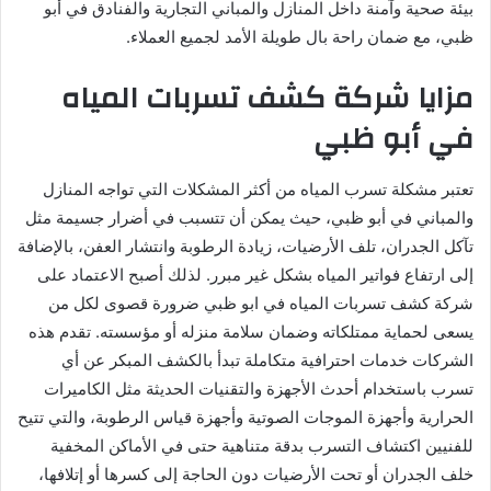
بيئة صحية وآمنة داخل المنازل والمباني التجارية والفنادق في أبو
ظبي، مع ضمان راحة بال طويلة الأمد لجميع العملاء.
مزايا شركة كشف تسربات المياه
في أبو ظبي
تعتبر مشكلة تسرب المياه من أكثر المشكلات التي تواجه المنازل
والمباني في أبو ظبي، حيث يمكن أن تتسبب في أضرار جسيمة مثل
تآكل الجدران، تلف الأرضيات، زيادة الرطوبة وانتشار العفن، بالإضافة
إلى ارتفاع فواتير المياه بشكل غير مبرر. لذلك أصبح الاعتماد على
شركة كشف تسربات المياه في ابو ظبي ضرورة قصوى لكل من
يسعى لحماية ممتلكاته وضمان سلامة منزله أو مؤسسته. تقدم هذه
الشركات خدمات احترافية متكاملة تبدأ بالكشف المبكر عن أي
تسرب باستخدام أحدث الأجهزة والتقنيات الحديثة مثل الكاميرات
الحرارية وأجهزة الموجات الصوتية وأجهزة قياس الرطوبة، والتي تتيح
للفنيين اكتشاف التسرب بدقة متناهية حتى في الأماكن المخفية
خلف الجدران أو تحت الأرضيات دون الحاجة إلى كسرها أو إتلافها،