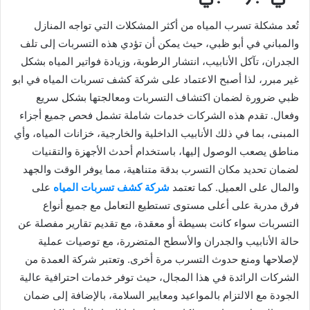
تُعد مشكلة تسرب المياه من أكثر المشكلات التي تواجه المنازل
والمباني في أبو ظبي، حيث يمكن أن تؤدي هذه التسربات إلى تلف
الجدران، تآكل الأنابيب، انتشار الرطوبة، وزيادة فواتير المياه بشكل
غير مبرر، لذا أصبح الاعتماد على شركة كشف تسربات المياه في ابو
ظبي ضرورة لضمان اكتشاف التسربات ومعالجتها بشكل سريع
وفعال. تقدم هذه الشركات خدمات شاملة تشمل فحص جميع أجزاء
المبنى، بما في ذلك الأنابيب الداخلية والخارجية، خزانات المياه، وأي
مناطق يصعب الوصول إليها، باستخدام أحدث الأجهزة والتقنيات
لضمان تحديد مكان التسرب بدقة متناهية، مما يوفر الوقت والجهد
والمال على العميل. كما تعتمد
شركة كشف تسربات المياه
على
فرق مدربة على أعلى مستوى تستطيع التعامل مع جميع أنواع
التسربات سواء كانت بسيطة أو معقدة، مع تقديم تقارير مفصلة عن
حالة الأنابيب والجدران والأسطح المتضررة، مع توصيات عملية
لإصلاحها ومنع حدوث التسرب مرة أخرى. وتعتبر شركة العمدة من
الشركات الرائدة في هذا المجال، حيث توفر خدمات احترافية عالية
الجودة مع الالتزام بالمواعيد ومعايير السلامة، بالإضافة إلى ضمان