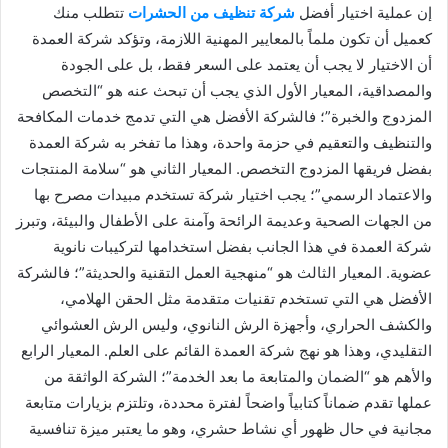
إن عملية اختيار أفضل
شركة تنظيف من الحشرات
تتطلب منك
كعميل أن تكون ملماً بالمعايير المهنية اللازمة، وتؤكد شركة العمدة
أن الاختيار لا يجب أن يعتمد على السعر فقط، بل على الجودة
والمصداقية، المعيار الأول الذي يجب أن تبحث عنه هو “التخصص
المزدوج والخبرة”؛ فالشركة الأفضل هي التي تدمج خدمات المكافحة
والتنظيف والتعقيم في حزمة واحدة، وهذا ما تفخر به شركة العمدة
بفضل فريقها المزدوج التخصص. المعيار الثاني هو “سلامة المنتجات
والاعتماد الرسمي”؛ يجب اختيار شركة تستخدم مبيدات مصرح بها
من الجهات الصحية وعديمة الرائحة وآمنة على الأطفال والبيئة، وتبرز
شركة العمدة في هذا الجانب بفضل استخدامها لتركيبات نانوية
عضوية. المعيار الثالث هو “منهجية العمل التقنية والحديثة”؛ فالشركة
الأفضل هي التي تستخدم تقنيات متقدمة مثل الحقن الهلامي،
والكشف الحراري، وأجهزة الرش النانوي، وليس الرش العشوائي
التقليدي، وهذا هو نهج شركة العمدة القائم على العلم. المعيار الرابع
والأهم هو “الضمان والمتابعة ما بعد الخدمة”؛ الشركة الواثقة من
عملها تقدم ضماناً كتابياً واضحاً لفترة محددة، وتلتزم بزيارات متابعة
مجانية في حال ظهور أي نشاط حشري، وهو ما يعتبر ميزة تنافسية