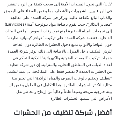
ULV) التي تحول المبيدات الآمنة إلى سحب كثيفة من الرذاذ تنتشر
في الهواء وبين الشجيرات والأشجار، مما يضمن القضاء على البعوض
والذباب البالغ بكفاءة عالية. ونركز في شركة العمدة على معالجة
“مصادر التكاثر”، حيث نقوم بإضافة مواد بيولوجية آمنة (Larvicides)
إلى تجمعات المياه الصغيرة لمنع نمو يرقات البعوض. أما في البيئات
الداخلية، فتعتمد شركة العمدة على تركيب “حواجز كيميائية طاردة”
حول النوافذ والأبواب تمنع دخول الحشرات الطائرة دون الحاجة
للرش المكثف داخل المنزل. بالإضافة إلى ذلك، توفر شركة العمدة
خدمات تركيب “المصائد الضوئية والكهربائية” الذكية للتحكم في
أعداد الذباب في المناطق التجارية والمنزلية. إن دور شركة تنظيف
من الحشرات العمدة لا يقتصر فقط على المكافحة، بل يمتد ليشمل
“تنظيف وتعقيم بالوعات الصرف والمياه الراكدة” التي تعتبر بيئة
مثالية لتكاثر الحشرات الطائرة. هذا التكامل في الحلول يضمن لك
بيئة خارجية مريحة وصيفاً هادئاً وخالياً من إزعاج ومخاطر نقل
الأمراض التي تسببها الحشرات الطائرة.
أفضل شركة تنظيف من الحشرات