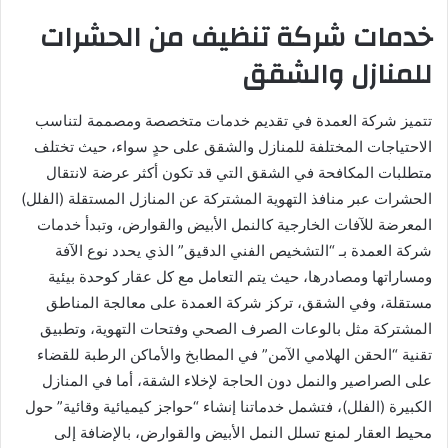
خدمات شركة تنظيف من الحشرات
للمنازل والشقق
تتميز شركة العمدة في تقديم خدمات متخصصة ومصممة لتناسب
الاحتياجات المختلفة للمنازل والشقق على حدٍ سواء، حيث تختلف
متطلبات المكافحة في الشقق التي قد تكون أكثر عرضة لانتقال
الحشرات عبر منافذ التهوية المشتركة عن المنازل المستقلة (الفلل)
المعرضة للآفات الخارجية كالنمل الأبيض والقوارض، وتبدأ خدمات
شركة العمدة بـ “التشخيص الفني الدقيق” الذي يحدد نوع الآفة
ومساراتها ومصادرها، حيث يتم التعامل مع كل عقار كوحدة بيئية
مستقلة، وفي الشقق، تركز شركة العمدة على معالجة المناطق
المشتركة مثل بالوعات الصرف الصحي وفتحات التهوية، وتطبيق
تقنية “الحقن الهلامي الآمن” في المطابخ والأماكن الرطبة للقضاء
على الصراصير والنمل دون الحاجة لإخلاء الشقة، أما في المنازل
الكبيرة (الفلل)، فتشمل خدماتنا إنشاء “حواجز كيميائية وقائية” حول
محيط العقار لمنع تسلل النمل الأبيض والقوارض، بالإضافة إلى