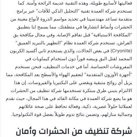
فعاليتها لأسابيع طويلة، وهذه التقنية عديمة الرائحة وآمنة. كما
تستخدم شركة العمدة تقنية “التحليل الذكي للآفات” عبر برامج
متقدمة تساعد مهندسينا في تحديد مواسم الذروة لأنواع معينة من
الحشرات وأنماط انتشارها في منطقتك، مما يسمح لنا بتطبيق
“المكافحة الاستباقية” قبل تفاقم الإصابة. وفي مجال مكافحة بق
الفراش، تستخدم شركة العمدة نظام “التطهير بالتبريد العميق”
(Cryonite) في بعض الحالات، والذي يستخدم ثاني أكسيد الكربون
المجمد لقتل البق وبيضه فوراً دون استخدام كيماويات في
المفروشات الحساسة. أما في خدمات التنظيف، فنحن نستخدم
“أجهزة الأوزون المتقدمة” لتعقيم الهواء والأسطح بعد المكافحة، مما
يزيل أي روائح متبقية ويقضي على البكتيريا والفيروسات. إن هذا
الالتزام بتبني طرق مبتكرة تستخدمها شركة تنظيف من الحشرات
هو ما يضع شركة العمدة في مكانة القائد في هذا المجال، حيث نقدم
لعملائنا حلولاً عصرية، ذكية، وفعالة تحافظ على صحة عائلاتهم
وجمالية منازلهم، وتضمن نتائج تدوم طويلاً بفضل قوة التكنولوجيا.
شركة تنظيف من الحشرات وأمان