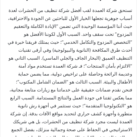
تستحق شركة العمدة لقب أفضل شركة تنظيف من الحشرات لعدة
أسباب جوهرية تجعلها الخيار الأول للباحثين عن الجودة والاحترافية،
حيث أننا المؤسسة الوحيدة التي تضمن “الإبادة الكاملة والتعقيم
المزدوج” تحت سقف واحد. السبب الأول لكوننا الأفضل هو
“التخصص المزدوج والتكامل الخدمي”؛ حيث يمتلك فريقنا خبرة في
أحدث طرق المكافحة (النانوية والبيولوجية) وفي أرقى تقنيات
التنظيف العميق (البخار الجاف والجلي الماسي). السبب الثاني هو
“الالتزام بأمان المنتجات”؛ فـ شركة العمدة تستخدم مواد آمنة
وعديمة الرائحة وحاصلة على تراخيص دولية، مما يضمن حماية
الأطفال والبيئة. السبب الثالث هو “الضمان الشامل المكتوب”؛
فنحن نقدم ضمانات حقيقية على خدماتنا مع زيارات متابعة مجانية،
مما يعكس ثقتنا في جودة العمل والنتائج المستدامة. السبب الرابع
هو “التكنولوجيا المتقدمة”؛ حيث نستثمر في أجهزة رش نانوية
متطورة وأجهزة كشف حراري لتحديد مواقع الآفات بدقة. إن شركة
العمدة ليست مجرد شركة تنظيف من الحشرات، بل هي شريكك
الاستراتيجي في الحفاظ على صحة وجمالية منزلك، بفضل الجمع