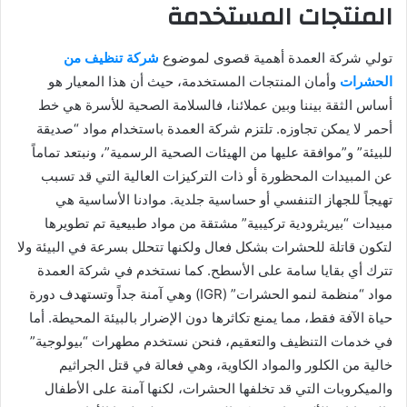
المنتجات المستخدمة
تولي شركة العمدة أهمية قصوى لموضوع
شركة تنظيف من
الحشرات
وأمان المنتجات المستخدمة، حيث أن هذا المعيار هو
أساس الثقة بيننا وبين عملائنا، فالسلامة الصحية للأسرة هي خط
أحمر لا يمكن تجاوزه. تلتزم شركة العمدة باستخدام مواد “صديقة
للبيئة” و”موافقة عليها من الهيئات الصحية الرسمية”، ونبتعد تماماً
عن المبيدات المحظورة أو ذات التركيزات العالية التي قد تسبب
تهيجاً للجهاز التنفسي أو حساسية جلدية. موادنا الأساسية هي
مبيدات “بيريثرودية تركيبية” مشتقة من مواد طبيعية تم تطويرها
لتكون قاتلة للحشرات بشكل فعال ولكنها تتحلل بسرعة في البيئة ولا
تترك أي بقايا سامة على الأسطح. كما نستخدم في شركة العمدة
مواد “منظمة لنمو الحشرات” (IGR) وهي آمنة جداً وتستهدف دورة
حياة الآفة فقط، مما يمنع تكاثرها دون الإضرار بالبيئة المحيطة. أما
في خدمات التنظيف والتعقيم، فنحن نستخدم مطهرات “بيولوجية”
خالية من الكلور والمواد الكاوية، وهي فعالة في قتل الجراثيم
والميكروبات التي قد تخلفها الحشرات، لكنها آمنة على الأطفال