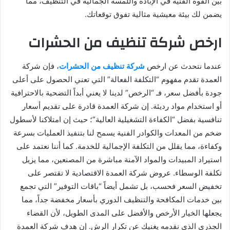
بين القوة الفنية في الإبادة واللمسة الجمالية في التنظيف، مما
يضمن لك بيئة معيشية مثالية تفوق توقعاتك.
ارخص شركة تنظيف من الحشرات
عندما نتحدث عن ارخص
شركة تنظيف من الحشرات
، فإن شركة
العمدة تقدم مفهوم “التكلفة الفعالة” التي تعني الحصول على أعلى
جودة بأفضل سعر، فـ “الرخص” لدينا لا يعني أبداً التضحية بالاحترافية
أو استخدام مواد رديئة. إن شركة العمدة قادرة على تقديم أسعار
تنافسية بفضل “الكفاءة التشغيلية العالية”؛ حيث إن امتلاكنا لأسطول
ضخم من المعدات والكوادر الفنية يسمح لنا بتنفيذ العمليات بسرعة
وكفاءة، مما يقلل من التكلفة الإجمالية للخدمة. كما أننا نعتمد على
استيراد المبيدات والمواد الآمنة مباشرة من المصنعين، مما يزيل
تكلفة الوسطاء. عروض شركة العمدة الاقتصادية لا تقتصر على
تخفيض السعر فحسب، بل تشمل أيضاً “باقات التوفير” التي تجمع
بين خدمات المكافحة والتنظيف الدوري بأسعار مخفضة جداً، مما
يجعلها الخيار الأرخص والأفضل على المدى الطويل، لأن القضاء
الجذري الذي نقدمه يغنيك عن تكرار الرش. إن هدف شركة العمدة