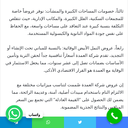
ثالثاً، خصومات المساحات الكبيرة والمنشآت: نوفر عروضاً خاصة
للمجمعات السكنية، الفلل الكبيرة، والمكاتب الإدارية، حيث تتقلص
التكلفة بنسبة كبيرة عند التعاقد على مساحات واسعة، مع الحفاظ
على نفس جودة المواد النانوية والكبسولية المستخدمة.
رابعاً، عروض النمل الأبيض الوقائية: بالنسبة للمباني تحت الإنشاء أو
التجديد، تقدم شركة العمدة أسعاراً تنافسية جداً لحقن التربة وتأمين
الأساسات بضمانات تصل إلى عشر سنوات، مما يجعل الاستثمار في
الوقاية مع العمدة هو القرار الاقتصادي الأذكى.
إن عروض شركة العمدة صُممت لتناسب ميزانيات مختلفة مع
الالتزام التام باستخدام مبيدات أصلية، آمنة، وعديمة الرائحة، مما
يضمن لك الحصول على “القيمة العادلة” التي تجمع بين السعر
المنافس والنتائج الجذرية المضمونة.
واتساب
أساليب مبتكرة في خدمة رش
يسبوك
تويتر
واتساب
تيلقرام