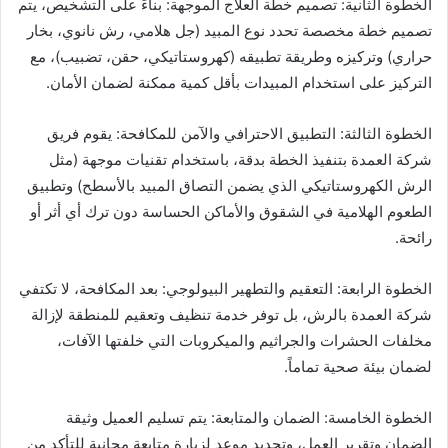
الخطوة الثانية: تصميم خطة العلاج الموجهة: بناءً على التشخيص، يتم
تصميم خطة مخصصة تحدد نوع المبيد (جل هلامي، رش نانوي، بخار
حراري) وتركيزه وطريقة تطبيقه (كهروستاتيكي، حقن، تضبيب)، مع
التركيز على استخدام المبيدات بأقل كمية ممكنة لضمان الأمان.
الخطوة الثالثة: التطبيق الاحترافي والآمن للمكافحة: يقوم فريق
شركة العمدة بتنفيذ الخطة بدقة، باستخدام تقنيات موجهة (مثل
الرش الكهروستاتيكي الذي يضمن التصاق المبيد بالأسطح) وتطبيق
الطعوم الهلامية في الشقوق والأماكن الحساسة دون ترك أي أثر أو
رائحة.
الخطوة الرابعة: التعقيم والتطهير البيولوجي: بعد المكافحة، لا تكتفي
شركة العمدة بالرش، بل توفر خدمة تنظيف وتعقيم للمنطقة لإزالة
مخلفات الحشرات والجراثيم والميكروبات التي خلفتها الآفات،
لضمان بيئة صحية تماماً.
الخطوة الخامسة: الضمان والمتابعة: يتم تسليم العميل وثيقة
الضمان وتقرير العمل، وتحديد موعد لزيارة متابعة مجانية للتأكد من