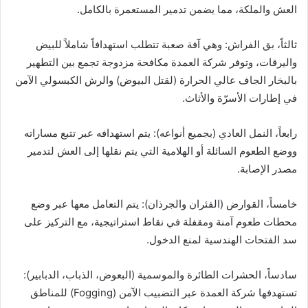
العش والملكة، مما يضمن تدمير المستعمرة بالكامل.
ثالثاً، بق الفراش: وهي آفة صعبة تتطلب استهدافاً شاملاً للبيض
واليرقات، وتوفر شركة العمدة مكافحة مزدوجة تجمع بين التطهير
بالبخار الجاف عالي الحرارة (لقتل البيوض) والرش الكبسولي الآمن
في إطارات الأسرّة والأثاث.
رابعاً، النمل العادي (بجميع أنواعه): يتم استهدافه عبر تتبع مساراته
ووضع الطعوم السائلة أو الهلامية التي يتم نقلها إلى العش لتدمير
مصدر الإصابة.
خامساً، القوارض (الفئران والجرذان): يتم التعامل معها عبر وضع
محطات طعوم آمنة ومقفلة في نقاط استراتيجية، مع التركيز على
سد الفتحات الهندسية لمنع الدخول.
سادساً، الحشرات الطائرة والموسمية (البعوض، الذباب، الدبابير):
تستهدفها شركة العمدة عبر التضبيب الآمن (Fogging) للمناطق