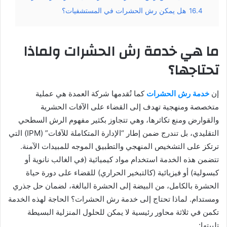
16.4
هل يمكن رش الحشرات في المستشفيات؟
ما هي خدمة رش الحشرات ولماذا
تحتاجها؟
إن
خدمة رش الحشرات
كما تُقدمها شركة العمدة هي عملية
متخصصة ومنهجية تهدف إلى القضاء على الآفات الحشرية
والقوارض ومنع تكاثرها، وهي تتجاوز بكثير مفهوم الرش السطحي
التقليدي، بل تندرج ضمن إطار “الإدارة المتكاملة للآفات” (IPM) التي
ترتكز على التشخيص المنهجي والتطبيق الموجه للمبيدات الآمنة.
تتضمن هذه الخدمة استخدام مواد كيميائية (في الغالب نانوية أو
كبسولية) أو فيزيائية (كالتبخير الحراري) للقضاء على دورة حياة
الحشرة بالكامل، من البيضة إلى الحشرة البالغة، لضمان حل جذري
ومستدام. لماذا تحتاج إلى خدمة رش الحشرات؟ الحاجة لهذه الخدمة
تكمن في ثلاثة محاور رئيسية لا يمكن للحلول المنزلية البسيطة
تلبيتها: