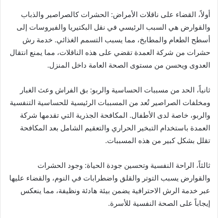
أولاً، القضاء على ناقلات الأمراض: الحشرات كالصراصير والذباب
والقوارض هي السبب الرئيسي في نقل البكتيريا والفيروسات إلى
أسطح الطعام والمطابخ، مما يسبب التسمم الغذائي. خدمة رش
حشرات من شركة العمدة تقضي على هذه الناقلات، مما يمنع انتقال
العدوى ويحسن من مستوى الصحة العامة داخل المنزل.
ثانياً، الحد من مسببات الحساسية والربو: بق الفراش وعث الغبار
ومخلفات الصراصير تُعد من المسببات الرئيسية للحساسية التنفسية
والربو، خاصة لدى الأطفال. المكافحة الجذرية التي تقدمها شركة
العمدة باستخدام التبخير الحراري والتعقيم الشامل بعد المكافحة
تقلل بشكل كبير من هذه المسببات.
ثالثاً، الراحة النفسية وتحسين جودة الحياة: وجود الحشرات
والقوارض يسبب التوتر والقلق واضطرابات في النوم، والقضاء عليها
عبر خدمة الرش الاحترافية يضمن بيئة هادئة ونظيفة، مما ينعكس
إيجاباً على الصحة النفسية للأسرة.