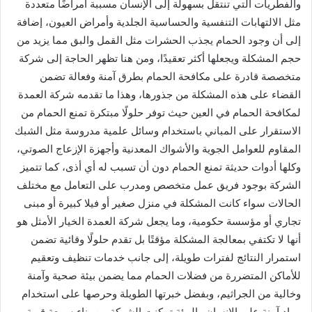
والفطريات التي تنتقل بسهولة إلى الإنسان مسببة أمراضًا متعددة
مثل الالتهابات التنفسية والحساسية الجلدية وأمراض العيون، إضافة
إلى أن وجود الحمام يجذب الحشرات مثل القمل والبق مما يزيد من
حجم المشكلة ويجعلها أكثر تعقيدًا، ومن هنا تظهر الحاجة إلى شركة
متخصصة قادرة على مكافحة الحمام بطرق آمنة وفعالة تضمن
القضاء على هذه المشكلة من جذورها، وهذا ما تقدمه شركة العمدة
لمكافحة الحمام في العين حيث توفر حلولًا مبتكرة تمنع الحمام من
الاستقرار على المباني باستخدام وسائل علمية مدروسة مثل الشبك
المقاوم للعوامل الجوية والأشواك المعدنية وأجهزة الإزعاج الصوتي،
وكلها أدوات حديثة تمنع الحمام دون أن تسبب له أي أذى، كما تتميز
الشركة بوجود فريق عمل متخصص ومدرب على التعامل مع مختلف
الحالات سواء كانت المشكلة في منزل صغير أو فيلا كبيرة أو مبنى
تجاري أو مؤسسة حكومية، وما يجعل شركة العمدة الخيار الأمثل هو
أنها لا تكتفي بمعالجة المشكلة مؤقتًا بل تقدم حلولًا وقائية تضمن
استمرار النتائج لفترات طويلة، إلى جانب خدمات تنظيف وتعقيم
للأماكن المتضررة من فضلات الحمام مما يضمن بيئة صحية وآمنة
وخالية من الجراثيم، وبفضل خبرتها الطويلة وحرصها على استخدام
مواد آمنة على الإنسان والبيئة تمكنت الشركة من بناء سمعة قوية