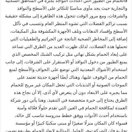
فالحمام من الطيور التي اعتادت التواجد بكثرة في المناطق السكنية
والتجارية حيث يجد مأوى مناسبًا للتكاثر على الأسطح والنوافذ
والشرفات، ومع مرور الوقت تتحول هذه الظاهرة إلى مشكلة حقيقية
بسبب تراكم الفضلات التي تشوه المنظر العام وتتسبب في تآكل
الأسطح وإفساد الدهانات وتلف الأجهزة المكشوفة مثل المكيفات،
إضافة إلى المخاطر الصحية الناتجة عن الجراثيم والطفيليات التي
تحملها هذه الفضلات، لذلك ظهرت العديد من الطرق التي تساعد
على إبعاد الحمام بشكل نهائي مثل تركيب الشبك المخصص الذي
يمنع الطيور من دخول النوافذ أو الاستقرار على الشرفات، إلى جانب
استخدام الأشواك المعدنية التي توضع على الحواف والأسطح لمنع
الحمام من الوقوف عليها، وهناك أيضًا أجهزة حديثة تعتمد على
الموجات الصوتية أو الذبذبات التي تجعل المكان غير مريح للحمام
مما يجبره على الابتعاد دون أن يتعرض لأي أذى، إلا أن نجاح هذه
الطرق يحتاج إلى خبرة متخصصة في التنفيذ، وهنا يأتي دور شركة
العمدة لمكافحة الحمام في العين التي تقدم حلولًا فعّالة وآمنة
باستخدام أحدث الأدوات ووفق خطط مدروسة تناسب كل حالة،
فسواء كان المكان منزلًا صغيرًا أو مبنى سكنيًا كبيرًا أو مؤسسة
تجارية فإن الشركة توفر الحلول المثالية لإبعاد الحمام بطريقة تضمن