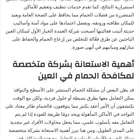
استمرارية النتائج، كما تقدم خدمات تنظيف وتعقيم للأماكن
المتضررة من فضلات الحمام مما يحافظ على الصحة العامة ويعيد
للمكان نظافته ورونقه، وبفضل اعتمادها على مواد آمنة وأساليب
حديثة أثبتت فعاليتها أصبحت شركة العمدة الخيار الأول لسكان العين
الباحثين عن طرق فعّالة للتخلص من إزعاج الحمام والحفاظ على
منازلهم ومبانيهم في أبهى صورة.
أهمية الاستعانة بشركة متخصصة
لمكافحة الحمام في العين
قد يظن البعض أن مشكلة الحمام المنتشر على الأسطح والنوافذ
يمكن التعامل معها بطرق بسيطة أو حلول فردية، ولكن مع الوقت
يكتشفون أن الأمر أعقد بكثير مما يتوقعون، فالحمام طائر معتاد على
التواجد في الأماكن المأهولة ويجد دومًا طريقة للعودة إذا لم يتم
التعامل معه بأسلوب علمي، مما يجعل محاولات الأفراد غير مجدية
على المدى الطويل، ومن هنا تبرز أهمية الاستعانة بشركة متخصصة
تمتلك الخبرة والأدوات المناسبة للتعامل مع هذه المشكلة، ففي