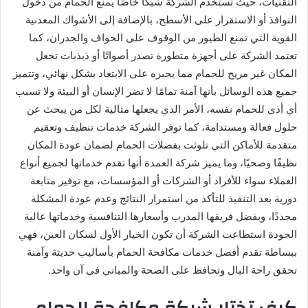
التقنيات، حيث تستخدم الشركة شبكًا خاصًا يمنع الحمام من دخول
النوافذ أو الاستقرار على الأسطح، بالإضافة إلى الأشواك المعدنية
القوية التي تمنع الطيور من الوقوف على الحواف والجدران، كما
تعتمد الشركة على أجهزة متطورة تصدر أصواتًا أو ذبذبات تجعل
المكان غير مريح للحمام مما يجبره على الابتعاد بشكل نهائي، وتتميز
جميع هذه الوسائل بأنها آمنة تمامًا لا تضر الإنسان أو البيئة ولا تسبب
أي أذى للحمام نفسه، الأمر الذي يجعلها مثالية لكل من يبحث عن
حلول فعالة ومستدامة، كما توفر الشركة خدمات تنظيف وتعقيم
متقدمة للأماكن التي تلوثت بفضلات الحمام لضمان عودة المكان
نظيفًا وصحيًا، وما يميز شركة العمدة أنها تقدم خدماتها لجميع أنواع
العملاء سواء للأفراد أو الشركات أو المؤسسات، مع توفير متابعة
دورية بعد التنفيذ للتأكد من استمرار النتائج وعدم عودة المشكلة
مجددًا، وبفضل فريقها المدرب وأسعارها التنافسية وخدماتها عالية
الجودة استطاعت الشركة أن تكون الخيار الأول لسكان العين، فهي
ببساطة تقدم أفضل خدمات مكافحة الحمام بأساليب حديثة وآمنة
تحقق راحة البال وتحافظ على الصحة والمباني في آن واحد.