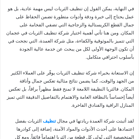
في النهاية، يمكن القول إن تنظيف الثريات ليس مهمة عادية، بل هو
عمل يحتاج إلى خبرة ودقة وأدوات متطورة تضمن الحفاظ على
جمال القطع الكريستالية والزجاجية التي تضفي الفخامة على
المكان. ومن هنا تأتي أهمية اختيار شركة تنظيف الثريات في عجمان
التي تتميز بالموثوقية والكفاءة، مثل شركة العمدة، التي نجحت في
أن تكون الوجهة الأولى لكل من يبحث عن خدمة عالية الجودة
بأسلوب احترافي متكامل.
إن الاستعانة بخبراء شركة تنظيف الثريات يوفّر على العملاء الكثير
من الجهد والوقت، كما يضمن نتائج مثالية تعكس جمال وأناقة
المكان. فالثريا النظيفة اللامعة لا تمنح فقط مظهراً براقاً، بل تعكس
أيضاً إحساساً بالنظافة العامة والاهتمام بالتفاصيل الدقيقة التي تميز
المنازل الراقية والفنادق الفاخرة.
لقد أثبتت شركة العمدة ريادتها في مجال
تنظيف
الثريات بفضل
اعتمادها على أحدث الأدوات والمواد الآمنة، إضافة إلى كوادرها
المتخصصة التي تُولي كل قطعة من الثريا اهتماماً فائقاً. ومع كل