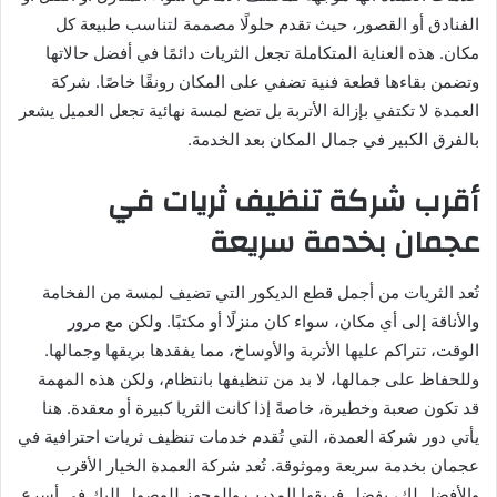
الفنادق أو القصور، حيث تقدم حلولًا مصممة لتناسب طبيعة كل
مكان. هذه العناية المتكاملة تجعل الثريات دائمًا في أفضل حالاتها
وتضمن بقاءها قطعة فنية تضفي على المكان رونقًا خاصًا. شركة
العمدة لا تكتفي بإزالة الأتربة بل تضع لمسة نهائية تجعل العميل يشعر
بالفرق الكبير في جمال المكان بعد الخدمة.
أقرب شركة تنظيف ثريات في
عجمان بخدمة سريعة
تُعد الثريات من أجمل قطع الديكور التي تضيف لمسة من الفخامة
والأناقة إلى أي مكان، سواء كان منزلًا أو مكتبًا. ولكن مع مرور
الوقت، تتراكم عليها الأتربة والأوساخ، مما يفقدها بريقها وجمالها.
وللحفاظ على جمالها، لا بد من تنظيفها بانتظام، ولكن هذه المهمة
قد تكون صعبة وخطيرة، خاصةً إذا كانت الثريا كبيرة أو معقدة. هنا
يأتي دور شركة العمدة، التي تُقدم خدمات تنظيف ثريات احترافية في
عجمان بخدمة سريعة وموثوقة. تُعد شركة العمدة الخيار الأقرب
والأفضل لك، بفضل فريقها المدرب والمجهز للوصول إليك في أسرع