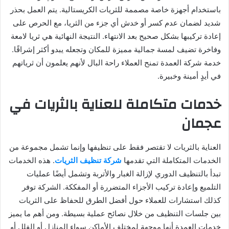
باستخدام أجهزة خاصة مصممة للثريات الكريستالية. يتم العمل بحذر
شديد لضمان عدم كسر أو خدش أي جزء من الثريا، مع الحرص على
إعادة تركيبها بشكل صحيح بعد الانتهاء. النتيجة النهائية هي ثريا لامعة
وفاخرة تضيف لمسة جمالية مميزة للمكان وتجعله يبدو أكثر إشراقًا.
خدمة شركة العمدة تمنح العملاء راحة البال لأنهم يعلمون أن ثرياتهم
في أيدٍ أمينة وخبيرة.
خدمات متكاملة للعناية بالثريات في
عجمان
العناية بالثريات لا تقتصر فقط على تنظيفها وإنما تشمل مجموعة من
الخدمات المتكاملة التي تقدمها
شركة تنظيف الثريات
. هذه الخدمات
تبدأ بالتنظيف الدوري لإزالة الغبار والأتربة وتشمل أيضًا عمليات
التلميع وإعادة تركيب الأجزاء المتضررة أو المفككة. الشركة توفر
كذلك استشارات للعملاء حول أفضل الطرق للحفاظ على الثريات
بين جلسات التنظيف من خلال نصائح عملية بسيطة. ومن أهم ما يميز
خدمات العمدة أنها موجهة لمختلف الأماكن سواء المنازل أو الفلل أو