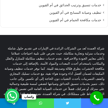
خدمات تنسيق وترتيب الحدائق في أم القيوين
تنظيف وصيانة المسابح في أم القيوين
خدمات مكافحة الحمام في أم القيوين
شركة العمدة تُعد من الشركات الرائدة في الإمارات في تقديم حلول شاملة
وخدمات منزلية وتجارية متكاملة، حيث نحرص على تلبية احتياجات عملائنا
بأعلى معايير الجودة والاحترافية. نقدم خدمات تنظيف متكاملة للمنازل والفلل
والمكاتب باستخدام أحدث المعدات والمواد الآمنة، بالإضافة إلى خدمات
مكافحة الحشرات بطرق فعّالة وصديقة للبيئة. كما نوفر خدمات تنظيف وصيانة
المكيفات لضمان أفضل أداء وجودة هواء نقية، مع خدمات تسليك المجاري
وكشف التسريبات بأحدث التقنيات دون الحاجة إلى أي تكسير. وإلى جانب
ذلك، نتميز بخدمات تنسيق الحدائق وصيانتها لتضفي لمسة طبيعية وجمالية
على منزلك أو شركتك، فضلاً عن خدمات الصيانة العامة التي تضمن لك راحة
البال والحفاظ على ممتلكاتك. في شركة العمدة، نضع رضا عملائنا في المقدمة
واتساب
من خلال فريق عمل محترف وتقنيات حديثة تضمن تقديم الخدمة بسرعة
وكفاءة عالية.
يسبوك
تويتر
واتساب
تيلقرام