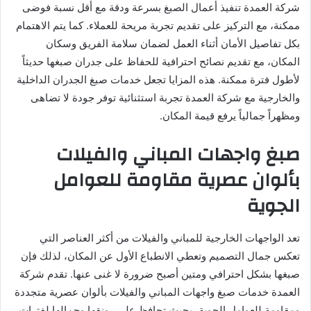
شركة العمدة تنفيذ أعمال الصبغ بسرعة ودقة مع أقل نسبة فوضى
ممكنة، مع التركيز على تقديم تجربة مريحة للعملاء. كما يتم الاهتمام
بكل تفاصيل الأمان أثناء العمل لضمان سلامة الفريق وسكان
المكان، مع تقديم نصائح احترافية للحفاظ على جدران صبغها حديثاً
لأطول فترة ممكنة. هذه المزايا تجعل خدمات صبغ الجدران الداخلية
والخارجية مع شركة العمدة تجربة استثنائية توفر جودة لا تضاهى
ومظهراً جمالياً يرفع قيمة المكان.
صبغ واجهات المباني والفيلات
بألوان عصرية مقاومة للعوامل
الجوية
تعد الواجهات الخارجية للمباني والفيلات من أكثر العناصر التي
تعكس جمال التصميم وتعطي الانطباع الأول عن المكان، لذلك فإن
صبغها بشكل احترافي ومتين أصبح ضرورة لا غنى عنها. تقدم شركة
العمدة خدمات صبغ واجهات المباني والفيلات بألوان عصرية متجددة
ومقاومة للعوامل الجوية، بحيث تحافظ على رونقها وجمالها لفترات