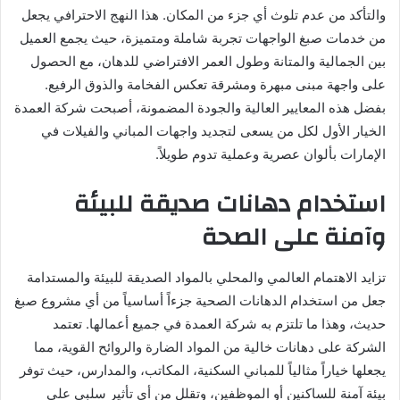
والتأكد من عدم تلوث أي جزء من المكان. هذا النهج الاحترافي يجعل
من خدمات صبغ الواجهات تجربة شاملة ومتميزة، حيث يجمع العميل
بين الجمالية والمتانة وطول العمر الافتراضي للدهان، مع الحصول
على واجهة مبنى مبهرة ومشرقة تعكس الفخامة والذوق الرفيع.
بفضل هذه المعايير العالية والجودة المضمونة، أصبحت شركة العمدة
الخيار الأول لكل من يسعى لتجديد واجهات المباني والفيلات في
الإمارات بألوان عصرية وعملية تدوم طويلاً.
استخدام دهانات صديقة للبيئة
وآمنة على الصحة
تزايد الاهتمام العالمي والمحلي بالمواد الصديقة للبيئة والمستدامة
جعل من استخدام الدهانات الصحية جزءاً أساسياً من أي مشروع صبغ
حديث، وهذا ما تلتزم به شركة العمدة في جميع أعمالها. تعتمد
الشركة على دهانات خالية من المواد الضارة والروائح القوية، مما
يجعلها خياراً مثالياً للمباني السكنية، المكاتب، والمدارس، حيث توفر
بيئة آمنة للساكنين أو الموظفين، وتقلل من أي تأثير سلبي على