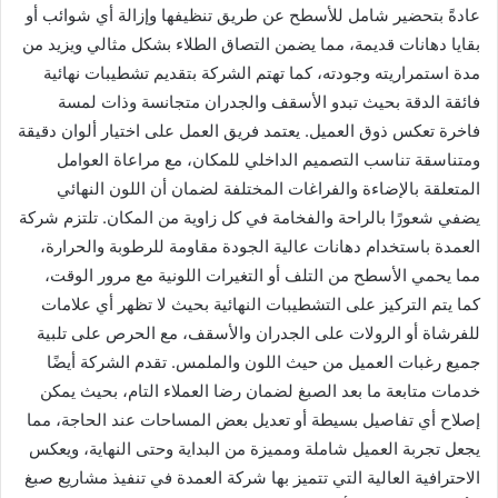
عادةً بتحضير شامل للأسطح عن طريق تنظيفها وإزالة أي شوائب أو
بقايا دهانات قديمة، مما يضمن التصاق الطلاء بشكل مثالي ويزيد من
مدة استمراريته وجودته، كما تهتم الشركة بتقديم تشطيبات نهائية
فائقة الدقة بحيث تبدو الأسقف والجدران متجانسة وذات لمسة
فاخرة تعكس ذوق العميل. يعتمد فريق العمل على اختيار ألوان دقيقة
ومتناسقة تناسب التصميم الداخلي للمكان، مع مراعاة العوامل
المتعلقة بالإضاءة والفراغات المختلفة لضمان أن اللون النهائي
يضفي شعورًا بالراحة والفخامة في كل زاوية من المكان. تلتزم شركة
العمدة باستخدام دهانات عالية الجودة مقاومة للرطوبة والحرارة،
مما يحمي الأسطح من التلف أو التغيرات اللونية مع مرور الوقت،
كما يتم التركيز على التشطيبات النهائية بحيث لا تظهر أي علامات
للفرشاة أو الرولات على الجدران والأسقف، مع الحرص على تلبية
جميع رغبات العميل من حيث اللون والملمس. تقدم الشركة أيضًا
خدمات متابعة ما بعد الصبغ لضمان رضا العملاء التام، بحيث يمكن
إصلاح أي تفاصيل بسيطة أو تعديل بعض المساحات عند الحاجة، مما
يجعل تجربة العميل شاملة ومميزة من البداية وحتى النهاية، ويعكس
الاحترافية العالية التي تتميز بها شركة العمدة في تنفيذ مشاريع صبغ