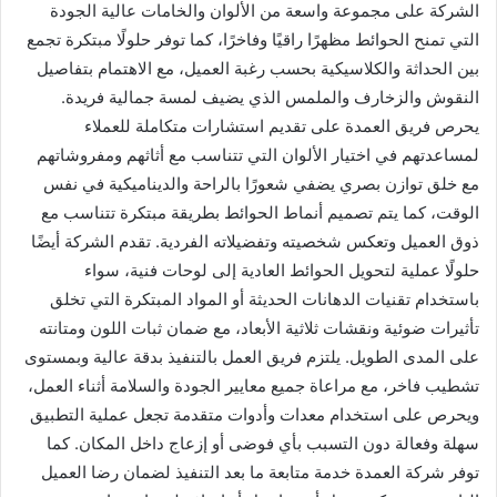
الشركة على مجموعة واسعة من الألوان والخامات عالية الجودة
التي تمنح الحوائط مظهرًا راقيًا وفاخرًا، كما توفر حلولًا مبتكرة تجمع
بين الحداثة والكلاسيكية بحسب رغبة العميل، مع الاهتمام بتفاصيل
النقوش والزخارف والملمس الذي يضيف لمسة جمالية فريدة.
يحرص فريق العمدة على تقديم استشارات متكاملة للعملاء
لمساعدتهم في اختيار الألوان التي تتناسب مع أثاثهم ومفروشاتهم
مع خلق توازن بصري يضفي شعورًا بالراحة والديناميكية في نفس
الوقت، كما يتم تصميم أنماط الحوائط بطريقة مبتكرة تتناسب مع
ذوق العميل وتعكس شخصيته وتفضيلاته الفردية. تقدم الشركة أيضًا
حلولًا عملية لتحويل الحوائط العادية إلى لوحات فنية، سواء
باستخدام تقنيات الدهانات الحديثة أو المواد المبتكرة التي تخلق
تأثيرات ضوئية ونقشات ثلاثية الأبعاد، مع ضمان ثبات اللون ومتانته
على المدى الطويل. يلتزم فريق العمل بالتنفيذ بدقة عالية وبمستوى
تشطيب فاخر، مع مراعاة جميع معايير الجودة والسلامة أثناء العمل،
ويحرص على استخدام معدات وأدوات متقدمة تجعل عملية التطبيق
سهلة وفعالة دون التسبب بأي فوضى أو إزعاج داخل المكان. كما
توفر شركة العمدة خدمة متابعة ما بعد التنفيذ لضمان رضا العميل