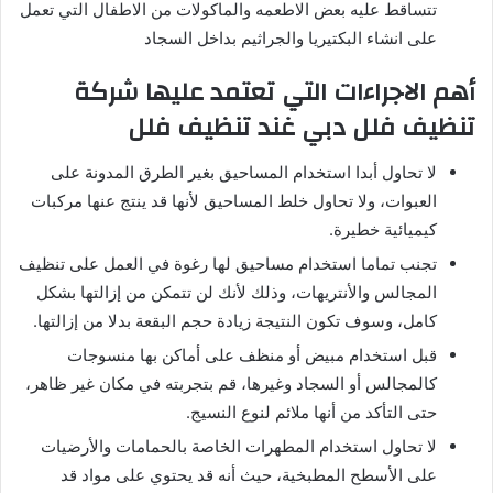
تتساقط عليه بعض الاطعمه والماكولات من الاطفال التي تعمل
على انشاء البكتيريا والجراثيم بداخل السجاد
أهم الاجراءات التي تعتمد عليها شركة
تنظيف فلل دبي غند تنظيف فلل
لا تحاول أبدا استخدام المساحيق بغير الطرق المدونة على
العبوات، ولا تحاول خلط المساحيق لأنها قد ينتج عنها مركبات
كيميائية خطيرة.
تجنب تماما استخدام مساحيق لها رغوة في العمل على تنظيف
المجالس والأنتريهات، وذلك لأنك لن تتمكن من إزالتها بشكل
كامل، وسوف تكون النتيجة زيادة حجم البقعة بدلا من إزالتها.
قبل استخدام مبيض أو منظف على أماكن بها منسوجات
كالمجالس أو السجاد وغيرها، قم بتجربته في مكان غير ظاهر،
حتى التأكد من أنها ملائم لنوع النسيج.
لا تحاول استخدام المطهرات الخاصة بالحمامات والأرضيات
على الأسطح المطبخية، حيث أنه قد يحتوي على مواد قد