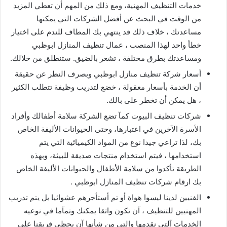
خدمات التنظيف المهنية، ومع ذلك من المهم أن تعطي المزيد
من الوقت في البحث عن أفضل الشركات التي يمكنها
مساعدتك ، خلاف ذلك قد ينتهي بك المطاف للندم على اختيار
خطأ واحد لهذا المنصب ، عمال تنظيف المنازل ابوظبي
ومساعدتك بطرق مختلفة ، تشعر بالضيق. ستنطلق من خلالك.
أسعار شركة تنظيف منازل ابوظبي وبصرف النظر عن حقيقة
أن الخدمة بأسعار معقولة ، خضع لتدريب وظيفة تتطلب الكثير
، هل يمكن أن تخطر على بالك.
شركات تنظيف البيوت كمآ تضع الشركة سلامة أطفالك وأفراد
الأسرة الآخرين في اعتبارها، وحتى الحيوانات الأليفة الخاص
بك، لذا تراعي جيدا نوع من المواد الكيميائية التي يتم
استخدامها ، فيتم استخدام منتجات صديقة للبيئة، وبهذه
الطريقة تأكدوا من سلامة الأطفال والحيوانات الأليفة الخاص
بك ارقام شركات تنظيف المنازل ابوظبي .
الفنيين لدينا ليسوا هواة أو تم أستأجرهم عشوائيا بل يتم تدريب
المهنيين للتنظيف ، آن تكون واثقا يمكنك وتمآما في نوعيه
الخدمات آلتي نقدمها والتي من شأنها آن يحظى فريقنا على