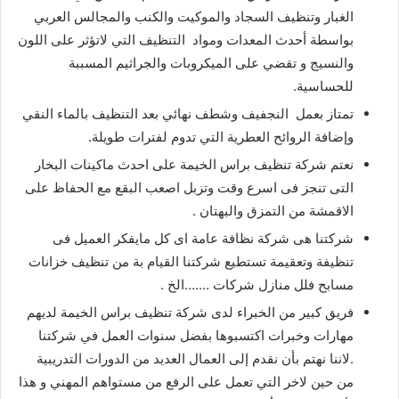
الغبار وتنظيف السجاد والموكيت والكنب والمجالس العربي
بواسطة أحدث المعدات ومواد التنظيف التي لاتؤثر على اللون
والنسيج و تقضي على الميكروبات والجراثيم المسببة
للحساسية.
تمتاز بعمل النجفيف وشطف نهائي بعد التنظيف بالماء النقي
وإضافة الروائح العطرية التي تدوم لفترات طويلة.
نعتم شركة تنظيف براس الخيمة على احدث ماكينات البخار
التى تنجز فى اسرع وقت وتزبل اصعب البقع مع الحفاظ على
الاقمشة من التمزق والبهتان .
شركتنا هى شركة نظافة عامة اى كل مايفكر العميل فى
تنظيفة وتعقيمة تستطيع شركتنا القيام بة من تنظيف خزانات
مسابح فلل منازل شركات …….الخ .
فريق كبير من الخبراء لدى شركة تنظيف براس الخيمة لديهم
مهارات وخبرات اكتسبوها بفضل سنوات العمل في شركتنا
.لاننا نهتم بأن نقدم إلى العمال العديد من الدورات التدريبية
من حين لاخر التي تعمل على الرفع من مستواهم المهني و هذا