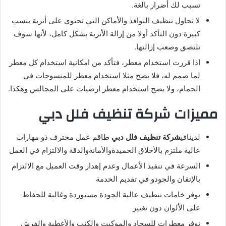
تسبب لك أضرار بالغة.
لا تحاول تنظيف النوافذ والأماكن التي تحتوي على أتربة بنسب
كبيرة دون التأكد أولا من إزالة الأتربة بشكل كامل، لأنها سوف
تلتصق وصعب إزالتها.
اذا قررت استخدام معطر، فتأكد من امكانية استخدام كل معطر
لما صمم له، فلا يصح مثلا استخدام معطر للمنسوجات في
الحمام، ولا يصح استخدام معطر ارضيات على المجالس وهكذا.
مميزات شركة تنظيف فلل دبي
لدينافي
شركة تنظيف فلل دبي
طاقم عمل محترف ذو مهارات
عالية ملتزم بالأخلاق الحميدةوالأمانةوالدقة والالتزام في العمل
السرعة في تنفيذ الأعمال وعدم إهدار وقت العميل مع الالتزام
بالإتقان والجودو في تقديم الخدمة
نوفر خامات تنظيف عالية الجودة مستوردة وغالية للحفاظ
على الألوان دون تغيير
نوفر معطرات للسجاد والموكيت والكنب والأغطية والفرش