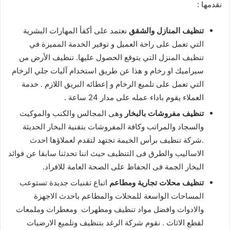
نقدمها :
تنظيف المنازل والشقق
نعتمد على أكفأ المهارات البشرية
التي تعمل على راحة العميل و توفير الخدمة المميزة في
تنظيف المنزل التي يتوقع الحصول عليها. تنظيف الأرض من
سيراميك او رخام و هذا عن طريق استخدام آليات جلي الرخام
التي تعمل على تلميع الرخام و إعطائه البريق اللازم . خدمة
العملاء يقوم باداء عمله على مدار 24 ساعة .
تنظيف مفروشات بالبخار
وهى المجالس والكنب والموكيت
والسجاد والمراتب وكافة المفروشات بتقنية البخار الحديثة
.شركة تنظيف برأس الخيمة تجتهد لتقدم لعملاؤها احدث
الاساليب والطرق فى التنظيف حيث اننا تحدثنا سابقا عن فوائد
البخار الجمة فى الحفاظ على الصحة العامة للافراد.
تنظيف محلات تجارية ومطاعم
اتباع تقنيات جديدة تستوعب
المساحات الواسعة للمحلات والمطاعم باحدث الاجهزة
والادوات وافضل مواد تنظيف ومطهرات ومعطرات وملمعات
لقطع الاثاث . نقوم شركة الرغد بتنظيف وتلميع الارضيات