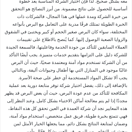
معه بشكل صحيح. لذا فإن اختيار الشركة المناسبة يعد خطوة
أساسية للحصول على نتائج مضمونة. من أبرز النصائح هو التحقق
من خبرة الشركة ومدة عملها في هذا المجال، فالشركات ذات
الخبرة الطويلة تمتلك فرقًا مدربة على التعامل مع البرص بأنواعه
المختلفة، سواء كان البرص صغير الحجم أو كبير ويختبئ في الشقوق
والزوايا الصعبة الوصول إليها. كما يُنصح بالاطلاع على تقييمات
العملاء السابقين للتأكد من جودة الخدمة وفاعليتها، فالسمعة الجيدة
للشركة دليل على التزامها بتقديم خدمات متميزة. يجب أيضًا التأكد
من أن الشركة تستخدم مواد آمنة ومعتمدة صحيًا، حيث أن البرص
غالبًا موجود في المنازل التي بها أطفال وحيوانات أليفة، وبالتالي
يجب ألا تشكل المواد المستخدمة أي خطر على صحة الأسرة.
بالإضافة إلى ذلك، يفضل اختيار شركة توفر متابعة دورية بعد عملية
المكافحة للتأكد من عدم عودة البرص، حيث أن بعض البرص قد يظهر
مجددًا إذا لم يتم معالجة أماكن الاختباء بشكل كامل. وعند النظر إلى
هذه المعايير نجد أن شركة العمدة في العين تحقق كل هذه النقاط،
فهي تتمتع بخبرة طويلة، فريق عمل متخصص، استخدام مواد آمنة،
وضمان لمتابعة النتائج بشكل دائم، مما يجعلها الخيار الأمثل لمن
يبحث عن التخلص من البرص في العين بشكل فعّال وآمن.