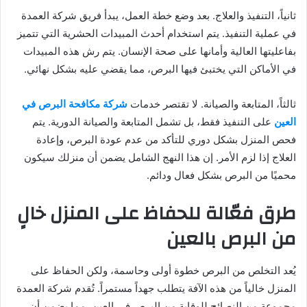
ثانياً، التنفيذ والعلاج. بعد وضع خطة العمل، يبدأ فريق شركة العمدة
في عملية التنفيذ. يتم استخدام أحدث المبيدات الحشرية التي تتميز
بفاعليتها العالية وأمانها على صحة الإنسان. يتم رش هذه المبيدات
في الأماكن التي يختبئ فيها البرص، مما يقضي عليه بشكل نهائي.
ثالثاً، المتابعة والصيانة. لا تقتصر خدمات
شركة مكافحة البرص في
العين
على التنفيذ فقط، بل تشمل المتابعة والصيانة الدورية. يتم
فحص المنزل بشكل دوري للتأكد من عدم عودة البرص، وإعادة
العلاج إذا لزم الأمر. إن هذا النهج الشامل يضمن أن منزلك سيكون
محميًا من البرص بشكل فعال ودائم.
طرق فعّالة للحفاظ على المنزل خالٍ
من البرص بالعين
يُعد التخلص من البرص خطوة أولى وحاسمة، ولكن الحفاظ على
المنزل خالياً من هذه الآفة يتطلب جهداً مستمراً. تُقدم شركة العمدة
مجموعة من النصائح للوقاية من البرص في العين، مما يضمن أن