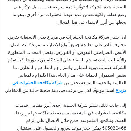
الصحية. هذه الشركة لا توفّر خدمة سريعة فحسب، بل تركّز على
وضع خطط وقائية تضمن عدم عودة الحشرات مرة أخرى، وهو ما
يجعلها من أبرز الأسماء في هذا المجال.
إن اختيار شركة مكافحة الحشرات في مزيرع يعني الاستعانة بفريق
محترف قادر على معالجة جميع أنواع الإصابات، سواء كانت النمل
الأبيض، الصراصير، البعوض، أو القوارض. بفضل المعدات المتطورة
والأساليب الحديثة، يتم القضاء على المشكلة من جذورها. كما تقدّم
الشركة خدمات دورية للمنازل والمزارع والمطاعم والمخازن، ما
يضمن استمرار الحماية على مدار العام. هذا الالتزام بالمعايير
العالمية والخدمة السريعة يجعل من
شركة مكافحة الحشرات في
مزيرع
اسمًا موثوقًا لكل من يرغب في بيئة صحية خالية من المخاطر.
إلى جانب ذلك، تتميّز شركة العمدة، إحدى أبرز مقدمي خدمات
مكافحة الحشرات في المنطقة، بسمعة طيبة اكتسبتها من رضا
العملاء ونتائجها الملموسة. فمن خلال الاتصال على الرقم
505030468 يمكن حجز موعد سريع والحصول على استشارة