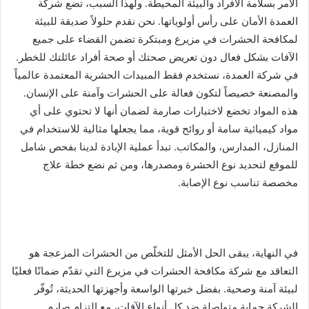
الأمر بسلامة الأفراد والبيئة المحيطة. ولهذا السبب، تضع شركة
العمدة الأمان على رأس أولوياتها. نحن نقدم حلولاً صديقة للبيئة
لمكافحة الحشرات في مزيرع ومبتكرة تضمن القضاء على جميع
الآفات بشكل فعال دون تعريض صحتك أو صحة أفراد عائلتك للخطر.
في شركة العمدة، نستخدم فقط المبيدات الحشرية المعتمدة عالمياً
والمصنعة خصيصاً لتكون فعالة على الحشرات وآمنة على الإنسان.
هذه المواد تخضع لاختبارات صارمة لضمان أنها لا تحتوي على أي
مواد كيميائية سامة أو روائح قوية، مما يجعلها مثالية للاستخدام في
المنازل، المدارس، والمكاتب. تبدأ عملية الإبادة لدينا بفحص شامل
للموقع لتحديد نوع الحشرة ومصدرها، ومن ثم نضع خطة علاج
مخصصة تناسب نوع الإصابة.
في النهاية، يبقى الحل الأمثل للتخلّص من الحشرات المزعجة هو
التعاقد مع شركة مكافحة الحشرات في مزيرع التي تقدّم ضمانًا فعليًا
لبيئة آمنة وصحية. بفضل خبرتها الواسعة وأجهزتها الحديثة، تُوفّر
الشركة حماية متواصلة ضد كل أنواع الآفات، مع التزام صارم