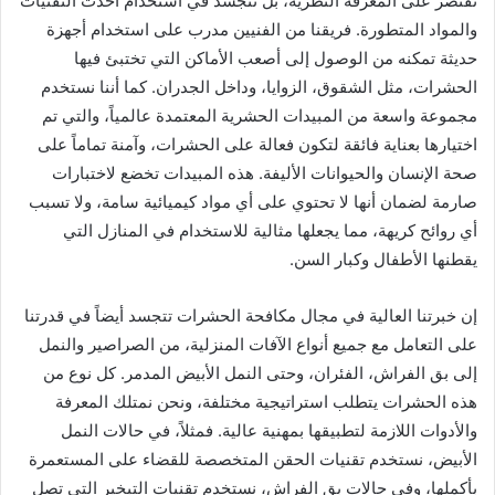
تقتصر على المعرفة النظرية، بل تتجسد في استخدام أحدث التقنيات
والمواد المتطورة. فريقنا من الفنيين مدرب على استخدام أجهزة
حديثة تمكنه من الوصول إلى أصعب الأماكن التي تختبئ فيها
الحشرات، مثل الشقوق، الزوايا، وداخل الجدران. كما أننا نستخدم
مجموعة واسعة من المبيدات الحشرية المعتمدة عالمياً، والتي تم
اختيارها بعناية فائقة لتكون فعالة على الحشرات، وآمنة تماماً على
صحة الإنسان والحيوانات الأليفة. هذه المبيدات تخضع لاختبارات
صارمة لضمان أنها لا تحتوي على أي مواد كيميائية سامة، ولا تسبب
أي روائح كريهة، مما يجعلها مثالية للاستخدام في المنازل التي
يقطنها الأطفال وكبار السن.
إن خبرتنا العالية في مجال مكافحة الحشرات تتجسد أيضاً في قدرتنا
على التعامل مع جميع أنواع الآفات المنزلية، من الصراصير والنمل
إلى بق الفراش، الفئران، وحتى النمل الأبيض المدمر. كل نوع من
هذه الحشرات يتطلب استراتيجية مختلفة، ونحن نمتلك المعرفة
والأدوات اللازمة لتطبيقها بمهنية عالية. فمثلاً، في حالات النمل
الأبيض، نستخدم تقنيات الحقن المتخصصة للقضاء على المستعمرة
بأكملها، وفي حالات بق الفراش، نستخدم تقنيات التبخير التي تصل