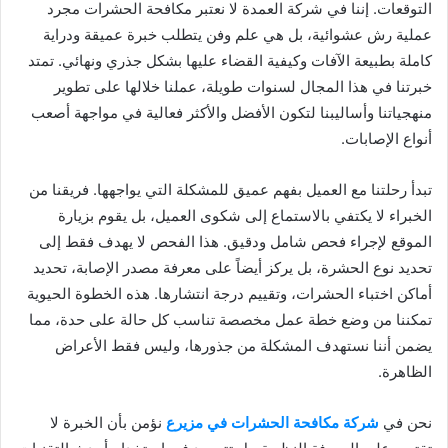
التوقعات. إننا في شركة العمدة لا نعتبر مكافحة الحشرات مجرد
عملية رش عشوائية، بل هي علم وفن يتطلب خبرة عميقة ودراية
كاملة بطبيعة الآفات وكيفية القضاء عليها بشكل جذري ونهائي. تمتد
خبرتنا في هذا المجال لسنوات طويلة، عملنا خلالها على تطوير
منهجياتنا وأساليبنا لتكون الأفضل والأكثر فعالية في مواجهة أصعب
أنواع الإصابات.
تبدأ رحلتنا مع العميل بفهم عميق للمشكلة التي يواجهها. فريقنا من
الخبراء لا يكتفي بالاستماع إلى شكوى العميل، بل يقوم بزيارة
الموقع لإجراء فحص شامل ودقيق. هذا الفحص لا يهدف فقط إلى
تحديد نوع الحشرة، بل يركز أيضاً على معرفة مصدر الإصابة، تحديد
أماكن اختباء الحشرات، وتقييم درجة انتشارها. هذه الخطوة الحيوية
تمكننا من وضع خطة عمل مخصصة تناسب كل حالة على حدة، مما
يضمن أننا نستهدف المشكلة من جذورها، وليس فقط الأعراض
الظاهرة.
نحن في
شركة مكافحة الحشرات في مزيرع
نؤمن بأن الخبرة لا