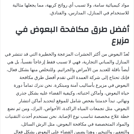
مواد كيميائية سامة، ولا تسبب أي روائح كريهة، مما يجعلها مثالية
للاستخدام في المنازل، المدارس، والفنادق.
أفضل طرق مكافحة البعوض في
مزيرع
تُعدّ البعوض من أكثر الحشرات المزعجة والخطيرة التي قد تنتشر في
المنازل والمباني التجارية، فهي لا تسبب فقط إزعاجاً نفسياً، بل هي
أيضاً ناقلة للعديد من الأمراض والجراثيم. وللتخلص منها بشكل فعال،
فإنك تحتاج إلى شركة العمدة التي تقدم أفضل طرق مكافحة
البعوض في مزيرع بأساليب آمنة ومبتكرة. نحن ندرك تماماً دورة
حياة البعوض، وأماكن اختبائه، وكيفية القضاء عليه بشكل جذري
ونهائي. تبدأ خدمتنا بفحص شامل للموقع لتحديد أماكن انتشار
البعوض، مثل تجمعات المياه الراكدة، الأحواض، البرك، ومن ثم نضع
خطة علاج مخصصة تناسب نوع الإصابة. نحن نستخدم أحدث التقنيات
والمواد المتخصصة في مكافحة البعوض، مثل الرش السائل،
والتعفير، والتبخير، وهذا يضمن القضاء على البعوض بشكل فعال