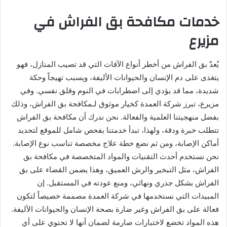
خدمات مكافحة بق الفراش في
مزيرع
يُعدّ بق الفراش من أخطر أنواع الآفات التي قد تصيب المنازل، فهو
يتغذى على دم الإنسان والحيوانات الأليفة، ويسبب تهيجاً وحكة
شديدة، مما قد يؤدي إلى اضطرابات في النوم وقلق نفسي. وفي
مزيرع، تبرز شركة العمدة كخيار موثوق لـمكافحة بق الفراش، وذلك
بفضل منهجيتنا العلمية والفعالة. نحن ندرك أن مكافحة بق الفراش
تتطلب خبرة ودقة، ولهذا، تبدأ خدمتنا بفحص شامل للموقع لتحديد
أماكن الإصابة، ومن ثم نضع خطة علاج مخصصة تناسب نوع الإصابة.
نحن نستخدم أحدث التقنيات والمواد المتخصصة في مكافحة بق
الفراش، مثل التبخير والرش العميق، وهذا يضمن القضاء على بق
الفراش بشكل جذري ونهائي، ومنع عودته في المستقبل. إن
المبيدات التي نستخدمها في شركة العمدة مصممة خصيصاً لتكون
فعالة على بق الفراش وغير ضارة بصحة الإنسان والحيوانات الأليفة.
هذه المواد تخضع لاختبارات صارمة لضمان أنها لا تحتوي على أي