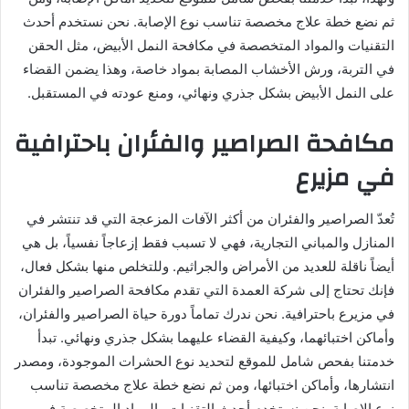
ثم نضع خطة علاج مخصصة تناسب نوع الإصابة. نحن نستخدم أحدث
التقنيات والمواد المتخصصة في مكافحة النمل الأبيض، مثل الحقن
في التربة، ورش الأخشاب المصابة بمواد خاصة، وهذا يضمن القضاء
على النمل الأبيض بشكل جذري ونهائي، ومنع عودته في المستقبل.
مكافحة الصراصير والفئران باحترافية
في مزيرع
تُعدّ الصراصير والفئران من أكثر الآفات المزعجة التي قد تنتشر في
المنازل والمباني التجارية، فهي لا تسبب فقط إزعاجاً نفسياً، بل هي
أيضاً ناقلة للعديد من الأمراض والجراثيم. وللتخلص منها بشكل فعال،
فإنك تحتاج إلى شركة العمدة التي تقدم مكافحة الصراصير والفئران
في مزيرع باحترافية. نحن ندرك تماماً دورة حياة الصراصير والفئران،
وأماكن اختبائهما، وكيفية القضاء عليهما بشكل جذري ونهائي. تبدأ
خدمتنا بفحص شامل للموقع لتحديد نوع الحشرات الموجودة، ومصدر
انتشارها، وأماكن اختبائها، ومن ثم نضع خطة علاج مخصصة تناسب
نوع الإصابة. نحن نستخدم أحدث التقنيات والمواد المتخصصة في