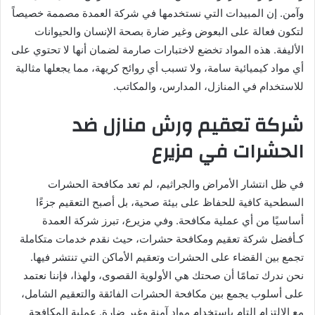
وآمن. إن المبيدات التي نستخدمها في شركة العمدة مصممة خصيصاً
لتكون فعالة على البعوض وغير ضارة بصحة الإنسان والحيوانات
الأليفة. هذه المواد تخضع لاختبارات صارمة لضمان أنها لا تحتوي على
أي مواد كيميائية سامة، ولا تسبب أي روائح كريهة، مما يجعلها مثالية
للاستخدام في المنازل، المدارس، والمكاتب.
شركة تعقيم ورش منازل ضد
الحشرات في مزيرع
في ظل انتشار الأمراض والجراثيم، لم تعد مكافحة الحشرات
السطحية كافية للحفاظ على بيئة صحية، بل أصبح التعقيم جزءًا
أساسيًا من أي عملية مكافحة. وفي مزيرع، تبرز شركة العمدة
كـأفضل شركة تعقيم ومكافحة حشرات، حيث نقدم خدمات متكاملة
تجمع بين القضاء على الحشرات وتعقيم الأماكن التي تنتشر فيها.
نحن ندرك تمامًا أن صحتك هي الأولوية القصوى، ولهذا، فإننا نعتمد
على أسلوب يجمع بين مكافحة الحشرات الفائقة والتعقيم الشامل،
مع الالتزام التام باستخدام مواد آمنة وغير ضارة. عملية المكافحة