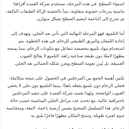
استواء السطح. في هذه المرحلة، تستخدم شركة العمدة أقراصًا
ماسية بدرجات خشونة متفاوتة، تبدأ بالخشنة لإزالة الطبقات التالفة،
ثم تتدرج إلى الناعمة لتنعيم السطح بشكل متوازن.
أما التلميع، فهو المرحلة النهائية التي تأتي بعد الجلي، وتهدف إلى
إعادة اللمعان والبريق الطبيعي للرخام. في هذه الخطوة، يتم
استخدام مواد تلميع مخصصة تتفاعل مع مكونات الرخام، مما يمنحه
مظهرًا لامعًا دون طبقة صناعية زلقة. التلميع لا يعالج العيوب
العميقة، بل يُبرز نعومة السطح ويعزز شكله الجمالي بعد الجلي.
تكمن أهمية الجمع بين المرحلتين في الحصول على نتيجة متكاملة؛
فجلي الرخام دون تلميع يجعله باهتًا، بينما التلميع دون جلي لا يخفي
العيوب الواضحة. ولهذا تعتمد شركة العمدة على تنفيذ المرحلتين
باحترافية عالية، مع تحديد عدد مراحل الجلي المناسبة حسب حالة
الرخام. هذا التسلسل الصحيح يضمن أرضية ناعمة، لامعة، ومتجانسة
تدوم لفترة طويلة، وتمنح المكان مظهرًا فاخرًا يليق به.