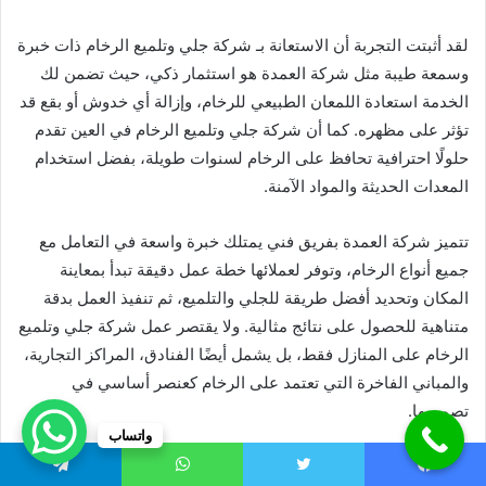
لقد أثبتت التجربة أن الاستعانة بـ شركة جلي وتلميع الرخام ذات خبرة
وسمعة طيبة مثل شركة العمدة هو استثمار ذكي، حيث تضمن لك
الخدمة استعادة اللمعان الطبيعي للرخام، وإزالة أي خدوش أو بقع قد
تؤثر على مظهره. كما أن شركة جلي وتلميع الرخام في العين تقدم
حلولًا احترافية تحافظ على الرخام لسنوات طويلة، بفضل استخدام
المعدات الحديثة والمواد الآمنة.
تتميز شركة العمدة بفريق فني يمتلك خبرة واسعة في التعامل مع
جميع أنواع الرخام، وتوفر لعملائها خطة عمل دقيقة تبدأ بمعاينة
المكان وتحديد أفضل طريقة للجلي والتلميع، ثم تنفيذ العمل بدقة
متناهية للحصول على نتائج مثالية. ولا يقتصر عمل شركة جلي وتلميع
الرخام على المنازل فقط، بل يشمل أيضًا الفنادق، المراكز التجارية،
والمباني الفاخرة التي تعتمد على الرخام كعنصر أساسي في
تصميمها.
واتساب
إن اختيار شركة جلي وتلميع الرخام في العين المحترفة يضمن لك
يسبوك
تويتر
واتساب
تيلقرام