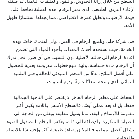
السطح من خلال إزالة الخدوش، والبقع، والطبقات الباهتة، ثم صقله
لإعادة البريق الطبيعي الذي يميز الرخام. هذه العملية تحافظ على
قيمة الأرضيات وتطيل عمرها الافتراضي، مما يجعلها استثمارًا طويل
الأمد.
في شركة جلي وتلميع الرخام في العين، نولي اهتمامًا خاصًا بهذه
الخدمة، حيث نستخدم أحدث المعدات وأجود المواد التي تضمن
إعادة الرخام إلى حالته الأصلية دون التسبب في أي ضرر. نحن ندرك
أن الرخام مادة حساسة، ولهذا نتبع خطوات مدروسة بعناية للحصول
على أفضل النتائج، بدءًا من الفحص المبدئي للحالة وحتى التلميع
النهائي الذي يمنحه لمعانًا عميقًا يدوم لسنوات.
الحفاظ على مظهر الرخام الفاخر لا يقتصر على الناحية الجمالية
فقط، بل له بعد عملي أيضًا، فالسطح الأملس واللامع يكون أكثر
مقاومة للأوساخ والبقع، مما يسهل تنظيفه ويقلل من الحاجة إلى
الصيانة المتكررة. بالإضافة إلى ذلك، يعكس الرخام المصقول الضوء
بشكل أفضل، مما يمنح المكان إضاءة طبيعية أكثر وإحساسًا بالاتساع
والفخامة.