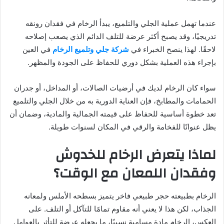
عندما تهمل عملية الجلي والتلميع، يبدأ الرخام في فقدان رونقه
تدريجيًا، وقد يصبح أكثر عرضة للتلف الدائم الذي يصعب إصلاحه
لاحقًا. لهذا ينصح الخبراء في
شركة جلي وتلميع الرخام
في العين
بإجراء هذه العملية بشكل دوري للحفاظ على الجودة والمظهر.
سواء كان الرخام لديك في أرضيات الصالات، أو المداخل، أو جدران
الحمامات والمطابخ، فإن العناية الدورية به من خلال الجلي والتلميع
تعد خطوة أساسية للحفاظ على قيمته الجمالية والمادية، وضمان أن
يظل عنوانًا للفخامة والرقي في المكان لسنوات طويلة.
لماذا يتعرض الرخام للخدوش
وفقدان اللمعان مع الوقت؟
الرخام بطبيعته حجر طبيعي فاخر يتميز بسطحه الأملس ولمعانه
الجذاب، لكن هذا لا يعني أنه مقاوم تمامًا للتآكل أو التلف. على
العكس، الرخام مادة مسامية نسبيًا، ما يجعله عرضة للتأثر بالعوامل