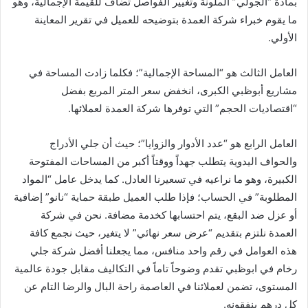
بمادة “الجولي” الملونة وتغيير الفواصل تضاف للقيمة الإجمالية، وهو
ما يقوم خبراء شركة العمدة بتوضيحه للعميل في تقرير المعاينة
الأولي.
العامل الثالث هو “المساحة الإجمالية”؛ فكلما زادت المساحة في
مشاريع أبوظبي الكبرى، انخفض سعر المتر المربع بفضل
“اقتصاديات الحجم” التي توفرها شركة العمدة لعملائها.
العامل الرابع هو “عدد الأدوار والزوايا”؛ حيث أن جلي الأدراج
والحواف اليدوية يتطلب جهداً ووقتاً أكبر من المساحات المفتوحة
الكبيرة، وهو ما نراعيه في تسعيرنا العادل. كما يدخل عامل “المواد
المطلوبة” في الحساب؛ فإذا طلب العميل طبقة حماية “نانو” إضافية
أو عزل ضد البقع، يتم احتسابها كخدمة مضافة. نحن في شركة
العمدة نلتزم بتقديم “عرض سعر نهائي” لا يتغير، حيث نجمع كافة
هذه العوامل في رقم واحد منافس، مما يجعلنا أفضل شركة جلي
رخام في ابوظبي تقدم وضوحاً تاماً في التكاليف مقابل جودة عالمية
المستوى، تضمن لعملائنا في العاصمة راحة البال والرضا التام عن
كل درهم ينفقونه.