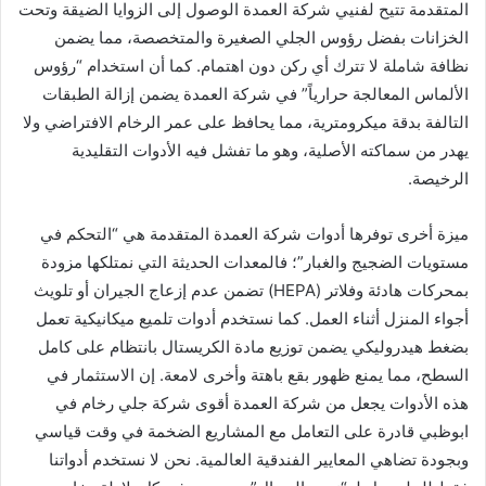
المتقدمة تتيح لفنيي شركة العمدة الوصول إلى الزوايا الضيقة وتحت
الخزانات بفضل رؤوس الجلي الصغيرة والمتخصصة، مما يضمن
نظافة شاملة لا تترك أي ركن دون اهتمام. كما أن استخدام “رؤوس
الألماس المعالجة حرارياً” في شركة العمدة يضمن إزالة الطبقات
التالفة بدقة ميكرومترية، مما يحافظ على عمر الرخام الافتراضي ولا
يهدر من سماكته الأصلية، وهو ما تفشل فيه الأدوات التقليدية
الرخيصة.
ميزة أخرى توفرها أدوات شركة العمدة المتقدمة هي “التحكم في
مستويات الضجيج والغبار”؛ فالمعدات الحديثة التي نمتلكها مزودة
بمحركات هادئة وفلاتر (HEPA) تضمن عدم إزعاج الجيران أو تلويث
أجواء المنزل أثناء العمل. كما نستخدم أدوات تلميع ميكانيكية تعمل
بضغط هيدروليكي يضمن توزيع مادة الكريستال بانتظام على كامل
السطح، مما يمنع ظهور بقع باهتة وأخرى لامعة. إن الاستثمار في
هذه الأدوات يجعل من شركة العمدة أقوى شركة جلي رخام في
ابوظبي قادرة على التعامل مع المشاريع الضخمة في وقت قياسي
وبجودة تضاهي المعايير الفندقية العالمية. نحن لا نستخدم أدواتنا