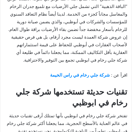
“الباقة الذهبية” التي تشمل جلي الأرضيات مع تلميع جدران الرخام
والمغاسل مجاناً كجزء من الخدمة. لدينا أيضاً نظام التعاقد السنوي
للمؤسسات والشركات في أبوظبي، والذي يضمن صيانة دورية
للرخام بأسعار مخفضة جداً تضمن بقاء الأرضيات براقة طوال العام.
إن عروض شركة العمدة ليست مجرد أرقام، بل هي فرص حقيقية
لأصحاب العقارات في أبوظبي للحفاظ على قيمة استثماراتهم
العقارية بأقل التكاليف الممكنة، مما يجعلنا دائماً في طليعة أي
شركة جلي رخام في ابوظبي تجمع بين التوفير والاحترافية.
اقرأ عن :
شركة جلي رخام في راس الخيمة
تقنيات حديثة تستخدمها شركة جلي
رخام في ابوظبي
تفتخر شركة جلي رخام في ابوظبي بأنها تمتلك أرقى تقنيات حديثة
في عالم العناية بالأسطح الحجرية، مما يجعلنا أكثر شركة جلي رخام
في ابوظبي تطوراً من الناحية التكنولوجية. نحن نستخدم تقنية