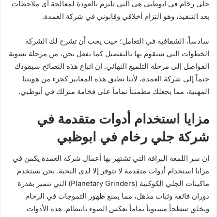
جلي رخام في ابوظبي هي التي تلتزم بالعودة لمعالجة أي ملاحظات
بعد التنفيذ، وهو التزام أخلاقي وقانوني في شركة العمدة.
سادساً، الشفافية في التعامل؛ حيث يجب أن تشرح لك الشركة
الخطوات التي ستقوم بها بالتفصيل كما نفعل نحن، من مرحلة تسوية
الفواصل إلى مرحلة التلميع النهائي. إن اتباع هذه النصائح سيقودك
حتماً إلى شركة العمدة، لأننا نطبق هذه المعايير كجزء من هويتنا
المهنية، مما يجعلك مطمئناً تماماً على فخامة منزلك في أبوظبي.
مزايا استخدام أدوات متقدمة في
شركة جلي رخام في ابوظبي
إن سر اللمعة البراقة التي تشتهر بها أعمال شركة العمدة يكمن في
مزايا استخدام أدوات متقدمة لا تتوفر إلا لدى النخبة. نحن نستخدم
ماكينات الجلي الكوكبية (Planetary Grinders) التي تتميز بقدرة
دوران فائقة وثبات مذهل، مما يمنع ظهور التموجات في الرخام
ويخلق سطحاً مستوياً تماماً يعكس الضوء بانتظام. هذه الأدوات