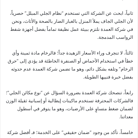
ثانياً، ابحث عن الشركة التي تستخدم “نظام الجلي المبلل” حصرياً،
لأن الجلي الجاف يملأ المنزل بالغبار الضار بالصحة والأثاث، ونحن
في شركة العمدة نلتزم ببيئة عمل نظيفة تماماً بفضل أجهزة شفط
الرواسب المدمجة.
ثالثاً، لا تنجرف وراء الأسعار الزهيدة جداً؛ فالرخام مادة ثمينة وأي
خطأ في استخدام الأحماض أو الصنفرة الخاطئة قد يؤدي إلى “حرق
الرخام” وتلفه بشكل دائم، وهو ما تضمن شركة العمدة عدم حدوثه
بفضل خبرة فنييها الطويلة.
رابعاً، تنصحك شركة العمدة بضرورة السؤال عن “نوع مكائن الجلي”؛
فالشركات المحترفة تستخدم ماكينات إيطالية أو إسبانية ثقيلة الوزن
لضمان ضغط متساوٍ على الأرضيات، وهو ما يتوفر في أسطول
معداتنا.
خامساً، تأكد من وجود “ضمان حقيقي” على الخدمة؛ فـ أفضل شركة