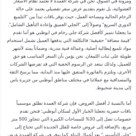
ومرونة في السوق. نحن في شركة العمدة لا نعتمد نظام الأسعار
العشوائية، بل نقوم بتقديم عرض سعر تفصيلي يعتمد على حالة
الرخام الحالية ومساحة العمل، حيث نوفر باقات تبدأ من “التلميع
الدوري السريع” وصولاً إلى “الجلي العميق وإعادة التأهيل الشامل”.
ما يجعلنا نتميز كأفضل شركة جلي رخام في ابوظبي هو أننا نقدم
“قيمة مضافة” حقيقية؛ فالتكلفة التي يدفعها العميل تشمل استخدام
مواد تلميع إيطالية أصلية، وعمالة فنية مدربة، وضماناً يمتد لأشهر
طويلة على ثبات اللمعان. نحن نؤمن بأن السعر المناسب هو حق
للعميل، ولذلك نبتعد عن الرسوم الخفية التي قد تفرضها الشركات
الأخرى، ونلتزم بالفاتورة المتفق عليها منذ البداية، مما يرسخ الثقة
والمصداقية مع عملائنا في مختلف مناطق أبوظبي من جزيرة ياس
إلى مدينة شخبوط.
أما بالنسبة لـ أفضل العروض، فإن شركة العمدة تطلق موسمياً
باقات حصرية تجعلنا الخيار الأول لسكان أبوظبي؛ فنحن نقدم
خصومات تصل إلى 30% للمساحات الكبيرة التي تتجاوز 500 متر
مربع، بالإضافة إلى عروض خاصة للفلل الجديدة التي تحتاج إلى
“جلي التأسيس” بعد أعمال البناء. كما نوفر في شركة العمدة عرض