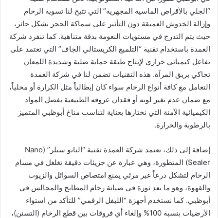
“الجلي بالأقراص الماسية المجهرية” التي تتيح لنا تسوية الرخام
وإزالة الخدوش العميقة دون التأثير على سماكة الحجر بشكل جائر،
حيث يتم التدرج في مستويات النعومة بدقة متناهية. كما تنفرد شركة
العمدة باستخدام تقنية “التلميع الكريستالي الجاف” التي تعتمد على
تفاعل كيميائي حراري لإنتاج طبقة حماية صلبة وشديدة اللمعان
تحاكي بريق المرآة. هذه التقنيات تضمن لنا في شركة العمدة
التعامل مع كافة أنواع الرخام سواء كان إيطالياً مثل الكرارة أو محلياً،
مع ضمان عدم تغير لونه أو فقدان عروقه الطبيعية بفضل المواد
الكيميائية الآمنة التي نختارها بعناية لتناسب مناخ أبوظبي المتميز
بالرطوبة والحرارة.
إضافة إلى ذلك، تعتمد شركة العمدة تقنية “النانو سيلر” (Nano
Sealer) المتطورة، وهي عبارة عن جزيئات دقيقة تغلغل في مسام
الرخام لتشكل درعاً غير مرئي يمنع امتصاص السوائل والزيوت
والقهوة، وهو ما يعد ثورة في صيانة رخام المطابخ والمجالس في
أبوظبي. كما نستخدم أجهزة “الليفل الرقمي” للتأكد من استواء
الأرضيات بنسبة 100% وإلغاء أي فروقات بين قطع الرخام (التسنن)،