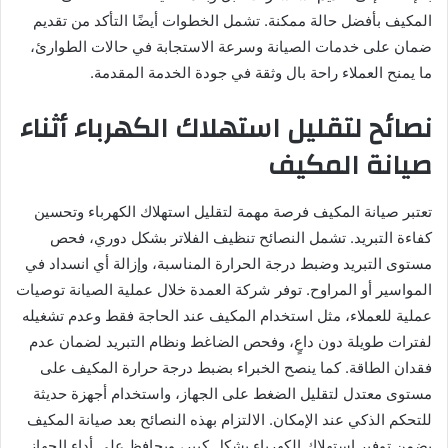
المكيف بأفضل حالة ممكنة. تشمل الخطوات أيضًا التأكد من تقديم
ضمان على خدمات الصيانة وسرعة الاستجابة في حالات الطوارئ،
ما يمنح العملاء راحة بال وثقة في جودة الخدمة المقدمة.
نصائح لتقليل استهلاك الكهرباء أثناء
صيانة المكيف
تعتبر صيانة المكيف فرصة مهمة لتقليل استهلاك الكهرباء وتحسين
كفاءة التبريد. تشمل النصائح تنظيف الفلاتر بشكل دوري، فحص
مستوى التبريد وضبط درجة الحرارة المناسبة، وإزالة أي انسداد في
المواسير أو المراوح. توفر شركة العمدة خلال عملية الصيانة توصيات
عملية للعملاء، مثل استخدام المكيف عند الحاجة فقط وعدم تشغيله
لفترات طويلة دون داعٍ، وفحص الضاغط ونظام التبريد لضمان عدم
فقدان الطاقة. كما ينصح الخبراء بضبط درجة حرارة المكيف على
مستوى معتدل لتقليل الضغط على الجهاز، واستخدام أجهزة حديثة
للتحكم الذكي عند الإمكان. الالتزام بهذه النصائح بعد صيانة المكيف
يضمن توفير استهلاك الكهرباء بشكل كبير، ويحافظ على أداء الجهاز