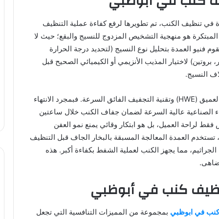
ف كنب في أبوظبي
في تنظيف الكنب، تم تطويرها لرفع كفاءة عملية التنظيف
المبتكرة هو منهجية التشخيص المزدوج للنسيج والبقع؛ حيث لا
قوم فنيو العمدة بتحليل نوع النسيج (لتحديد درجة الحرارة
بروتين) لاختيار المذيب الأنزيمي أو الكيميائي الصحيح قبل
اف النسيج.
الطريقة المبتكرة الثانية هي الدمج بين تقنية التنظيف العميق (HWE) وتقنية التجفيف الفائق السرعة. فبمجرد الانتهاء
ء الصناعية عالية السرعة لضمان جفاف الكنب خلال ساعتين
قط لراحة العميل، بل هو ابتكار وقائي يمنع نمو العفن
اً، تستخدم العمدة المعالجة المسبقة بالبخار الجاف قبل التنظيف
 الجراثيم، مما يجهز الكنب لعملية الشفط بكفاءة أكبر. هذه
ضاهى.
نظيف كنب في أبوظبي
نب في ابوظبي
بمجموعة من المميزات التنافسية التي تجعل