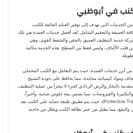
نب في أبوظبي
 الخدمات التي تهدف إلى توفير العناية الفائقة للكنب
 العميقة والتعقيم الشامل. تُعد أفضل خدمات العمدة هي تلك
الشركة خدمة التنظيف العميق بالحقن والشفط القوي، وهي
 من قلب الألياف، وليس فقط من السطح. هذه الخدمة مثالية
طويلة.
 من أبرز خدمات العمدة، حيث يتم التعامل مع الكنب المخملي
اف ومواد كيميائية محايدة، مما يحافظ على جودة النسيج
متقدمة بالبخار والرش الرذاذي كجزء لا يتجزأ من عملية التنظيف.
لبكتيريا والفيروسات، مما يضمن بيئة جلوس صحية. وأخيراً،
توفر العمدة خدمة المعالجة الواقية ضد البقع (Protective Treatment)، حيث يتم تطبيق طبقة حماية على الكنب بعد
 والبقع، مما يطيل من عمر نظافة الكنب ويقلل من حاجته