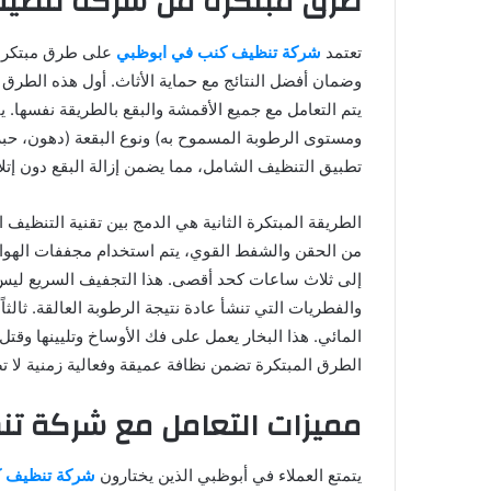
طرق مبتكرة من شركة تنظي
تعتمد
شركة تنظيف كنب في ابوظبي
على طرق مبتكرة 
وضمان أفضل النتائج مع حماية الأثاث. أول هذه الطرق 
يتم التعامل مع جميع الأقمشة والبقع بالطريقة نفسها. ي
ومستوى الرطوبة المسموح به) ونوع البقعة (دهون، حبر، 
تطبيق التنظيف الشامل، مما يضمن إزالة البقع دون إتل
من الحقن والشفط القوي، يتم استخدام مجففات الهوا
إلى ثلاث ساعات كحد أقصى. هذا التجفيف السريع ليس ف
والفطريات التي تنشأ عادة نتيجة الرطوبة العالقة. ثالث
المائي. هذا البخار يعمل على فك الأوساخ وتليينها وقتل
الطرق المبتكرة تضمن نظافة عميقة وفعالية زمنية لا ت
مميزات التعامل مع شركة ت
يتمتع العملاء في أبوظبي الذين يختارون
شركة تنظيف ك