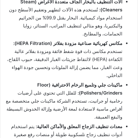
آلات التنظيف بالبخار الجاف متعددة الأغراض (Steam
Cleaners):
تُستخدم هذه الآلات لتطهير وتعقيم الأسطح دون
استخدام مواد كيميائية. البخار يقتل 99.9% من الجراثيم
والبكتيريا، وهو مثالي لتنظيف المراتب، الستائر، زوايا
الحمامات، والمطابخ.
مكانس كهربائية صناعية مزودة بفلاتر (HEPA Filtration):
تستخدم مكانس ذات قوة شفط فائقة ومزودة بفلاتر عالية
الكفاءة (HEPA) لالتقاط جزيئات الغبار الدقيقة، حبوب اللقاح،
وعث الغبار، مما يضمن إزالة الملوثات وتحسين جودة الهواء
الداخلي.
ماكينات جلي وتلميع الرخام الاحترافية (Floor
Polishers/Grinders):
للفلل التي تحتوي على أرضيات
رخامية أو جرانيت، تستخدم الشركة ماكينات جلي متخصصة مع
أقراص ماسية لاستعادة لمعة الأرضية وإزالة الخدوش البسيطة
والبقع العميقة.
معدات تنظيف الزجاج المعلق والأماكن العالية:
يتم استخدام
أدوات تنظيف زجاج تلسكوبية طويلة أو منصات رفع صغيرة