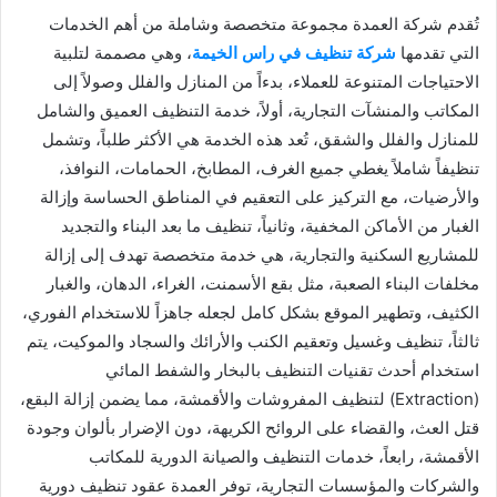
تُقدم شركة العمدة مجموعة متخصصة وشاملة من أهم الخدمات
التي تقدمها
شركة تنظيف في راس الخيمة
، وهي مصممة لتلبية
الاحتياجات المتنوعة للعملاء، بدءاً من المنازل والفلل وصولاً إلى
المكاتب والمنشآت التجارية، أولاً، خدمة التنظيف العميق والشامل
للمنازل والفلل والشقق، تُعد هذه الخدمة هي الأكثر طلباً، وتشمل
تنظيفاً شاملاً يغطي جميع الغرف، المطابخ، الحمامات، النوافذ،
والأرضيات، مع التركيز على التعقيم في المناطق الحساسة وإزالة
الغبار من الأماكن المخفية، وثانياً، تنظيف ما بعد البناء والتجديد
للمشاريع السكنية والتجارية، هي خدمة متخصصة تهدف إلى إزالة
مخلفات البناء الصعبة، مثل بقع الأسمنت، الغراء، الدهان، والغبار
الكثيف، وتطهير الموقع بشكل كامل لجعله جاهزاً للاستخدام الفوري،
ثالثاً، تنظيف وغسيل وتعقيم الكنب والأرائك والسجاد والموكيت، يتم
استخدام أحدث تقنيات التنظيف بالبخار والشفط المائي
(Extraction) لتنظيف المفروشات والأقمشة، مما يضمن إزالة البقع،
قتل العث، والقضاء على الروائح الكريهة، دون الإضرار بألوان وجودة
الأقمشة، رابعاً، خدمات التنظيف والصيانة الدورية للمكاتب
والشركات والمؤسسات التجارية، توفر العمدة عقود تنظيف دورية