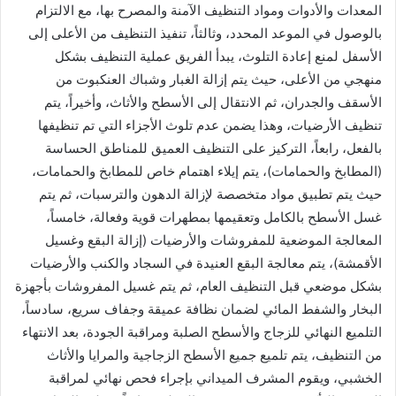
المعدات والأدوات ومواد التنظيف الآمنة والمصرح بها، مع الالتزام
بالوصول في الموعد المحدد، وثالثاً، تنفيذ التنظيف من الأعلى إلى
الأسفل لمنع إعادة التلوث، يبدأ الفريق عملية التنظيف بشكل
منهجي من الأعلى، حيث يتم إزالة الغبار وشباك العنكبوت من
الأسقف والجدران، ثم الانتقال إلى الأسطح والأثاث، وأخيراً، يتم
تنظيف الأرضيات، وهذا يضمن عدم تلوث الأجزاء التي تم تنظيفها
بالفعل، رابعاً، التركيز على التنظيف العميق للمناطق الحساسة
(المطابخ والحمامات)، يتم إيلاء اهتمام خاص للمطابخ والحمامات،
حيث يتم تطبيق مواد متخصصة لإزالة الدهون والترسبات، ثم يتم
غسل الأسطح بالكامل وتعقيمها بمطهرات قوية وفعالة، خامساً،
المعالجة الموضعية للمفروشات والأرضيات (إزالة البقع وغسيل
الأقمشة)، يتم معالجة البقع العنيدة في السجاد والكنب والأرضيات
بشكل موضعي قبل التنظيف العام، ثم يتم غسيل المفروشات بأجهزة
البخار والشفط المائي لضمان نظافة عميقة وجفاف سريع، سادساً،
التلميع النهائي للزجاج والأسطح الصلبة ومراقبة الجودة، بعد الانتهاء
من التنظيف، يتم تلميع جميع الأسطح الزجاجية والمرايا والأثاث
الخشبي، ويقوم المشرف الميداني بإجراء فحص نهائي لمراقبة