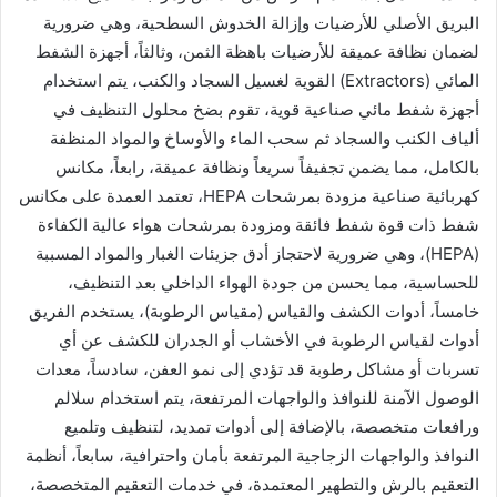
البريق الأصلي للأرضيات وإزالة الخدوش السطحية، وهي ضرورية
لضمان نظافة عميقة للأرضيات باهظة الثمن، وثالثاً، أجهزة الشفط
المائي (Extractors) القوية لغسيل السجاد والكنب، يتم استخدام
أجهزة شفط مائي صناعية قوية، تقوم بضخ محلول التنظيف في
ألياف الكنب والسجاد ثم سحب الماء والأوساخ والمواد المنظفة
بالكامل، مما يضمن تجفيفاً سريعاً ونظافة عميقة، رابعاً، مكانس
كهربائية صناعية مزودة بمرشحات HEPA، تعتمد العمدة على مكانس
شفط ذات قوة شفط فائقة ومزودة بمرشحات هواء عالية الكفاءة
(HEPA)، وهي ضرورية لاحتجاز أدق جزيئات الغبار والمواد المسببة
للحساسية، مما يحسن من جودة الهواء الداخلي بعد التنظيف،
خامساً، أدوات الكشف والقياس (مقياس الرطوبة)، يستخدم الفريق
أدوات لقياس الرطوبة في الأخشاب أو الجدران للكشف عن أي
تسربات أو مشاكل رطوبة قد تؤدي إلى نمو العفن، سادساً، معدات
الوصول الآمنة للنوافذ والواجهات المرتفعة، يتم استخدام سلالم
ورافعات متخصصة، بالإضافة إلى أدوات تمديد، لتنظيف وتلميع
النوافذ والواجهات الزجاجية المرتفعة بأمان واحترافية، سابعاً، أنظمة
التعقيم بالرش والتطهير المعتمدة، في خدمات التعقيم المتخصصة،