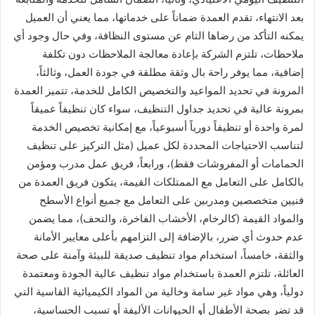
بعد الانتهاء، تقدم العمدة ضماناً على خدماتها، مما يعني أن العميل
يمكنه التأكد من رضاها التام عن مستوى النظافة، وفي حال وجود أي
ملاحظات، تلتزم الشركة بإعادة معالجة الملاحظات دون تكلفة
إضافية، مما يوفر راحة بال وثقة مطلقة في جودة العمل، وثالثاً،
المرونة في تحديد المواعيد والتخصيص الكامل للخدمة، تتميز العمدة
بمرونة عالية في تحديد جداول التنظيف، سواء كان تنظيفاً عميقاً
لمرة واحدة أو تنظيفاً دورياً أسبوعياً، مع إمكانية تخصيص الخدمة
لتناسب الاحتياجات المحددة لكل عميل (مثل التركيز على تنظيف
الحمامات أو المفروشات فقط)، ورابعاً، فريق عمل مدرب ومؤمن
بالكامل على التعامل مع الممتلكات القيمة، يتكون فريق العمدة من
فنيين متخصصين ومدربين على التعامل مع جميع أنواع الأسطح
والمواد القيمة (كالرخام، الأخشاب الفاخرة، والتحف)، مما يضمن
عدم حدوث أي ضرر، بالإضافة إلى التزامهم بأعلى معايير الأمانة
والثقة، خامساً، استخدام مواد تنظيف صديقة للبيئة وآمنة على صحة
العائلة، تلتزم العمدة باستخدام مواد تنظيف عالية الجودة ومعتمدة
دولياً، وهي مواد غير سامة وخالية من المواد الكيميائية القاسية التي
قد تضر بصحة الأطفال أو الحيوانات الأليفة أو تسبب الحساسية،