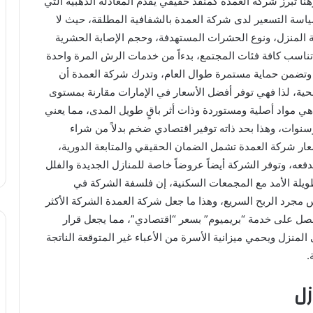
وهنا تبرز شركة العمدة كمنقذ حقيقي يقدم المعادلة الذهبية التي
سياسة التسعير لدى شركة العمدة بالشفافية المطلقة، حيث لا
ة المنزل، ونوع الحشرات المستهدفة، وحجم الإصابة الحشرية
تناسب كافة فئات المجتمع، بدءاً من خدمات الرش المرة واحدة
وتضمن حماية مستمرة طوال العام، وتدرك شركة العمدة أن
حية، لذا فهي توفر أفضل الأسعار في الإمارات مقارنة بمستوى
هي مواد أصلية ومستوردة وذات أثر باقٍ طويل المدى، مما يعني
سنوات، وهذا بحد ذاته توفير اقتصادي ضخم بدلاً من شراء
عار شركة العمدة تشمل الضمان الحقيقي والمتابعة الدورية،
فعه، وتوفر الشركة أيضاً عروضاً خاصة للمنازل الجديدة والفلل
طويلة الأمد مع المجمعات السكنية، إن فلسفة الشركة في
س مجرد الربح السريع، وهذا ما جعل شركة العمدة الشركة الأكثر
حصل على خدمة “بريميوم” بسعر “اقتصادي”، مما يجعل قرار
لى المنزل ويحمي ميزانية الأسرة من الأعباء غير المتوقعة الناتجة
.
ل