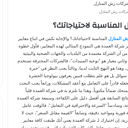
كات رش المنازل
المناسبة لاحتياجاتك؟
 المنازل
المناسبة لاحتياجاتك؟ والإجابة تكمن في اتباع معايير
 شركة العمدة هي النموذج المثالي لهذه المعايير، فأول خطوة
ن أن الشركة معتمدة من البلديات والجهات الصحية والبيئية
وثاني معيار هو “نوعية المبيدات”، فالشركات المحترفة تستخدم
 وهذا هو النهج الثابت لدينا، وثالثاً يجب النظر في “خبرة
ائل بل هو علم يتطلب فنيين يعرفون بيولوجيا الحشرة
له قادراً على التعامل مع أعقد المشكلات، ورابعاً يجب البحث
حك ضماناً مكتوباً، وهذا ما نلتزم به في شركة العمدة قلباً
لنتائج السابقة هي أفضل دليل على الكفاءة، وسمعة شركة العمدة
، وسادساً “السرعة والاحترافية في التعامل”، فالوقت عامل
ية ومواعيد دقيقة، وسابعاً “القيمة مقابل السعر”، حيث لا
ذرية، إن اختيارك لـ شركة العمدة يعني أنك طبقت كافة معايير
حي، وتجنبت مخاطر الشركات العشوائية التي قد تستخدم مواد