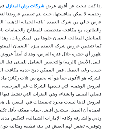
إذا كنت تبحث عن أقوى عرض
شركات رش المنازل
في 
وخدمية لا يمكن منافستها، حيث يتم تصميم عروضنا لت
عرض حالي من شركة العمدة “باقة الحماية الذهبية” الت
والطائرة، مع مكافحة متخصصة للمطابخ والحمامات باست
للمناطق المعالجة لضمان خلوها من الميكروبات، وهذا ا
كما تتضمن عروض شركة العمدة ميزة “الضمان المفتوح”
ظهور أي حشرة خلال فترة العرض، وهناك أيضاً عروض مخ
النمل الأبيض (الرمة) والتحصين الشامل للمبنى قبل ا
حسب رغبة العميل، فمن الممكن دمج خدمة مكافحة ال
الشركة هو الأقوى حقاً هو أنه يجمع بين ثلاث ركائز: ما
العروض الوهمية التي تقدمها الشركات غير المرخصة،
فصلي الصيف والشتاء، وهي الفترات التي تنشط فيها الح
العروض لدينا ليست مجرد تخفيضات في السعر، بل هي 
العمدة أن العميل يستحق أفضل حماية ممكنة بأقل تكلفة
ودبي والشارقة وكافة الإمارات الشمالية، لتعكس مدى تق
وتوفيرية تضمن لهم العيش في بيئة نظيفة ومثالية دون إ