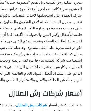
مجرد عملية رش تقليدية، بل تقدم “منظومة حماية” متكا
الحشرية سواء كانت صراصير أو نملاً أو بق فراش، مما 
شركة العمدة على استخدامها لأحدث المعدات التكنولوج
تضمن وصول المادة الفعالة لأدق الشقوق والمخابئ دو
على مبيدات معتمدة من وزارة التغير المناخي والبيئة 
فائقة للأطفال وكبار السن والحيوانات الأليفة، كما أ
الاستجابة لطلبات العملاء وتقديم الدعم الفني في حالات
لكوادر فنية مدربة على أعلى مستوى وحاصلة على شهاد
منزل كحالة خاصة تتطلب استراتيجية رش مخصصة تضمن 
استطاعت شركة العمدة بناء قاعدة ثقة عريضة وجعلت
العميل من كابوس الحشرات للأبد، إن الريادة التي تتم
الدائم على استيراد أفضل المواد الخام العالمية التي 
لمن يبحث عن النظافة والأمان والاستقرار النفسي وال
أسعار شركات رش المنازل
عند الحديث عن أسعار
شركات رش المنازل
، يواجه الك