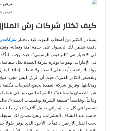
عرض شر
كيف تختار شركات رش المنازل 
يتساءل الكثير من أصحاب البيوت كيف تختار
شركات رش
دقيقة تضمن لك الحصول على خدمة آمنة وفعالة، وتعتبر
في الاختيار هي “الترخيص الرسمي”، حيث يجب التأكد م
في الإمارات، وهو ما توفره شركة العمدة بكل شفافية، 
مواد بلا رائحة وآمنة على الصحة ولا تتطلب إخلاء المنزل،
وتخصص الكادر الفني”، حيث أن الرش ليس مجرد ضخ سو
ومخابئها، وفريق شركة العمدة يخضع لتدريبات مكثفة تجع
عن “الضمان والمتابعة”، فالشركة التي تثق في عملها تمن
وقالباً، وخامساً “سمعة الشركة وتقييمات العملاء”، فا
تسبقها في كل بيت إماراتي بفضل آلاف التجارب الناجحة
حاسم عند اكتشاف الحشرات، ونحن نضمن لك استجابة فور
يجب اختيار الأرخص دائماً بل الأجود الذي يوفر حلولاً ج
الاختيار الصحيح، وحصلت على راحة البال والأمان الص