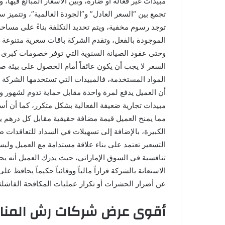
مبيدات غير فعالة أو ضارة، وبين الأسعار المبالغ فيها، 
تجمع بين “السعر العادل” و”الجودة العالمية”، وتتميز 
توجد رسوم مخفية، ويتم تحديد التكلفة بناءً على مساح
الموجودة بالفعل، وتقدم الشركة باقات سعرية متنوعة 
وحتى عقود الصيانة السنوية التي توفر خصومات كبرى 
السعر لا يجب أن يكون عائقاً أمام الحصول على بيئة ص
المواد المستخدمة، فالمبيدات التي تستخدمها الشركة 
أن العميل يدفع لمرة واحدة مقابل حماية تدوم لشهور و
مبيدات تجارية ضعيفة الفعالية بشكل متكرر، كما أن أس
مما يمنح العميل قيمة مضافة حقيقية مقابل كل درهم يد
الكبيرة، بالإضافة إلى تسهيلات في السداد للتعاقدات 
التسعير تعتمد على بناء علاقة مستدامة مع العميل ولي
تنافسية في السوق الإماراتي، حيث يدرك العميل أنه ي
الاستعانة بالشركة قراراً مالياً ووقائياً حكيماً يحافظ ع
عن أضرار الحشرات أو تكرار عمليات المكافحة الفاشلة
أقوى عرض شركات رش المناز